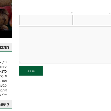
אתר
)
מתכונ
היי, א
עיתונ
סדנאו
ויועצ
ועורכ
טבעונ
אהבה.
אלי ל
קישור