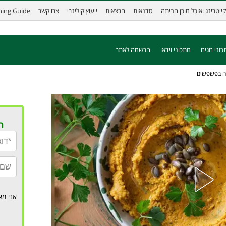
קייטרינג ואוכל מוכן הביתה
סדנאות
הרצאות
ייעוץ קולינרי
צרו קשר
ining Guide
כוני חגים
מתכוני וידאו
הרשמה לאתר
יה בפשפשים
ר
אני מא