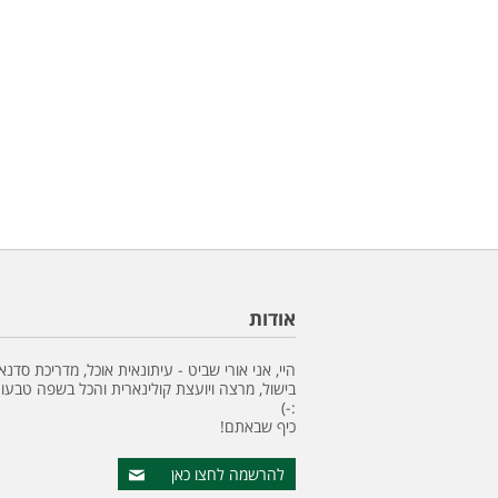
אודות
היי, אני אורי שביט - עיתונאית אוכל, מדריכת סדנא
בישול, מרצה ויועצת קולינארית והכל בשפה טבעונ
:-)
כיף שבאתם!
להרשמה לחצו כאן