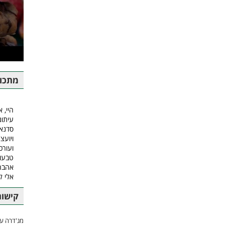
מתכונ
היי, א
עיתונ
סדנאו
ויועצ
ועורכ
טבעונ
אהבה.
אלי 
קישור
מג'דרה עם