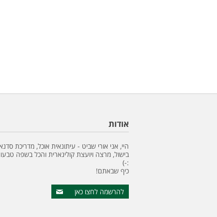
אודות
היי, אני אורי שביט - עיתונאית אוכל, מדריכת סדנא
בישול, מרצה ויועצת קולינארית והכל בשפה טבעונ
:-)
כיף שבאתם!
להרשמה לחצו כאן