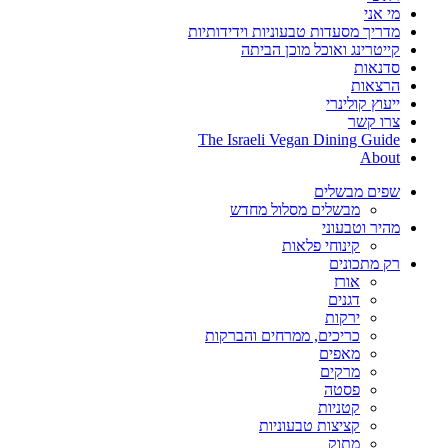
מי אני
מדריך מסעדות טבעוניות וידידותיות
קייטרינג ואוכל מוכן הביתה
סדנאות
הרצאות
ייעוץ קולינרי
צרו קשר
The Israeli Vegan Dining Guide
About
שפים מבשלים
מבשלים מסלול מחדש
מהיר וטבעוני
קינוחי פלאות
רק מתכונים
אורז
דגנים
ירקות
כריכים, ממרחים והברקות
מאפים
מרקים
פסטה
קטניות
קציצות טבעוניות
מתוק