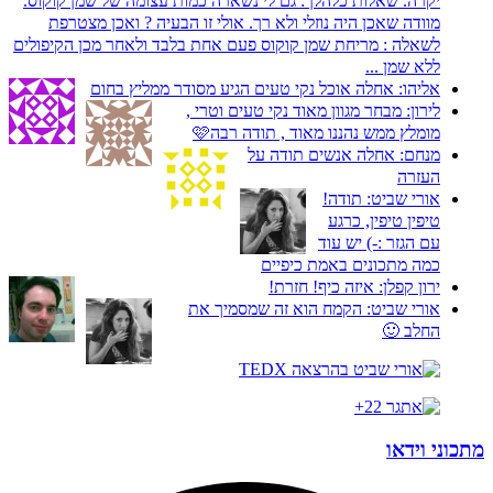
יקרה. שאלות כלהלן : גם לי נשארה כמות עצומה של שמן קוקוס.
מוודה שאכן היה נוזלי ולא רך. אולי זו הבעיה ? ואכן מצטרפת
לשאלה : מריחת שמן קוקוס פעם אחת בלבד ולאחר מכן הקיפולים
ללא שמן ...
אליהו:
אחלה אוכל נקי טעים הגיע מסודר ממליץ בחום
לירון:
מבחר מגוון מאוד נקי טעים וטרי ,
מומלץ ממש נהננו מאוד , תודה רבה🩷
מנחם:
אחלה אנשים תודה על
העזרה
אורי שביט:
תודה!
טיפין טיפין, כרגע
עם הגזר :-) יש עוד
כמה מתכונים באמת כיפיים
ירון קפלן:
איזה כיף! חזרת!
אורי שביט:
הקמח הוא זה שמסמיך את
החלב 🙂
מתכוני וידאו