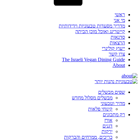
ראשי
מי אני
מדריך מסעדות טבעוניות וידידותיות
קייטרינג ואוכל מוכן הביתה
סדנאות
הרצאות
ייעוץ קולינרי
צרו קשר
The Israeli Vegan Dining Guide
About
שפים מבשלים
מבשלים מסלול מחדש
מהיר וטבעוני
קינוחי פלאות
רק מתכונים
אורז
דגנים
ירקות
כריכים, ממרחים והברקות