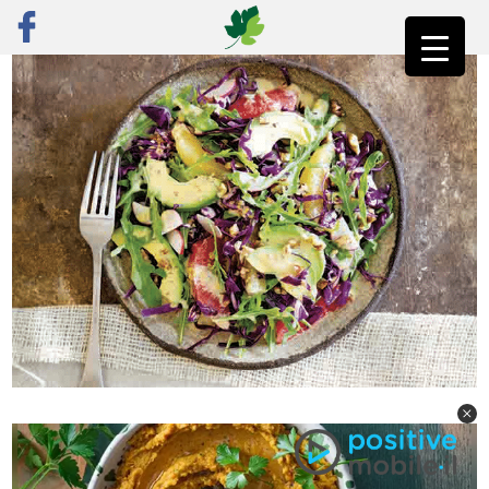
ראשי
»
פוסט נבחר
»
סלט כרוב סגול, אבוקדו ותפוז בויניגרט הדרים