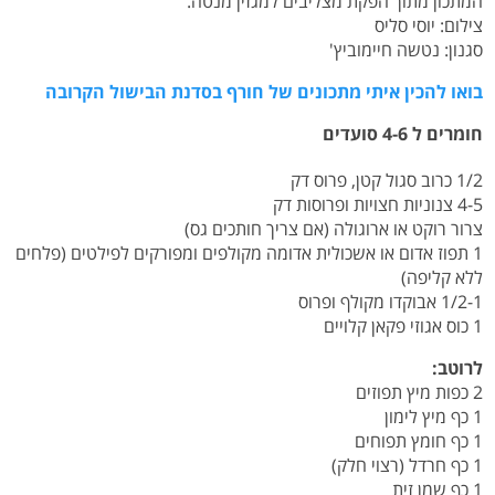
המתכון מתוך הפקת מצליבים למגזין מנטה.
צילום: יוסי סליס
סגנון: נטשה חיימוביץ'
בואו להכין איתי מתכונים של חורף בסדנת הבישול הקרובה
חומרים ל 4-6 סועדים
1/2 כרוב סגול קטן, פרוס דק
4-5 צנוניות חצויות ופרוסות דק
צרור רוקט או ארוגולה (אם צריך חותכים גס)
1 תפוז אדום או אשכולית אדומה מקולפים ומפורקים לפילטים (פלחים
ללא קליפה)
1/2-1 אבוקדו מקולף ופרוס
1 כוס אגוזי פקאן קלויים
לרוטב:
2 כפות מיץ תפוזים
1 כף מיץ לימון
1 כף חומץ תפוחים
1 כף חרדל (רצוי חלק)
1 כף שמן זית