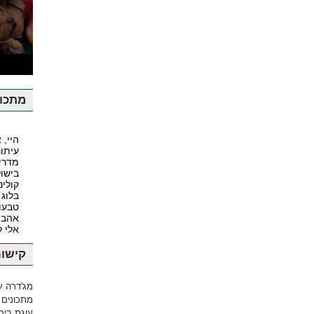
ע
מתכונ
היי, 
עיתונ
מדרי
בישול
קולינ
בלוג 
טבעונ
אהבה
אלי 
קישור
מג'דרה ע
מתכונים 
עוגת ביסק