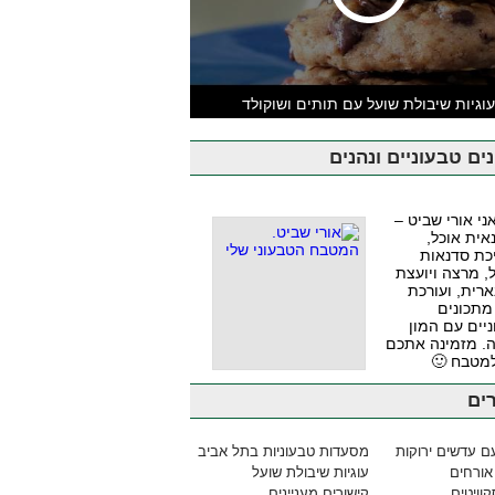
וגיות שיבולת שועל עם תותים ושוקולד
ים טבעוניים ונהנים
אני אורי שביט –
אית אוכל,
כת סדנאות
, מרצה ויועצת
ארית, ועורכת
מתכונים
יים עם המון
. מזמינה אתכם
למטבח 🙂
ים
ם עדשים ירוקות
מסעדות טבעוניות בתל אביב
אורחים
עוגיות שיבולת שועל
וויטים
קישורים מעניינים