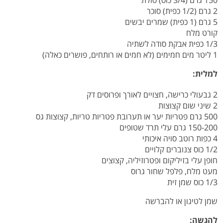
150 גרם (3/4 כוס) סולת
2 גרם (1/2 כפית) סוכר
5 גרם (1 כפית) שמרים יבשים
קורט מלח
1/3 כפית אבקת סודה לשתיה
1 ליטר מים חמימים (לא חמים או רותחים, פושרים כאלה)
למלית:
2 גבעולי כרישה, חצויים לאורך ופרוסים דק
2 שיני שום קצוצות
500 גרם פטריות יער או תערובת פטריות טריות, קצוצות גס
150-200 גרם עלי תרד שטופים
4 כפות רוטב סויה איכותי
1/2 כוס צנוברים קלויים
חופן עלי בזיליקום ופטרוזיליה, קצוצים
מעט מלח, פלפל שחור גרוס
1/3 כוס שמן זית
שמן לטיגון או להברשה
להגשה: