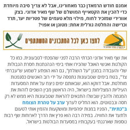
אמנם חודש הרמאדן כבר מאחורינו, אבל לא צריך סיבה מיוחדת
כדי להכין את הקטאייף המושלם של שף מאיר אדוני. בצק
אוורירי שמזכיר לחוח, מילוי מלא טעמים של פטריות יער, תרד
וכרישה והחלטה גורלית אחת: מטוגן או אפוי?
את שף מאיר אדוני הכרתי הרבה לפני שהפכתי לטבעונית. כמו כל
הקולגות ואנשי האוכל שהכירו אותי בימי הנהנתנות חסרת הגבולות
שלי והעבודה במגזן "על השולחן", גם הוא הופתע לשמוע ש"עברתי
צד", בטח בימים שטבעונות נתפסה על ידי רוב האנשים כסגפנות
מוחלטת. אבל דווקא הוא, שבאותם ימים ניצח על אחת המסעדות
העיליות המצליחות בישראל, היה הראשון מבין השפים לזהות את
המגמה ולהבין שבשלו התנאים להראות שטבעונות היא ממש לא רק
חסה ונבטוטים. הוא החליט לערוך
ערב על טהרת הצומח
ב"כתית"
, הפגיז במנות יפהפיות ומושקעות והזמין אותי לטעום
ולתעד את החוויה. במידה רבה הוא פרץ את הדרך לארוחות שף רבות
נוספות שארגנתי בעקבותיו במסעדות הבולטות בישראל.