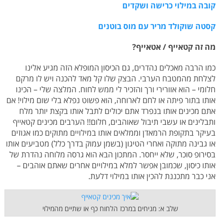
קובה במילוי כרישה ושקדים
קסטה שוקולד מריר עם מוס בוטנים
מה זה קטאייף / אטאייף?
כמו הרבה מאכלים נהדרים, גם הכיסון המופלא הזה מגיע אלינו
לצלחת מהמטבח הערבי. הבצק שלו קל מאד להכנה ויש לו מרקם
חלומי – הוא אוורירי ורך והזכיר לי ממש לחוח. המלצה שלי – הכינו
אותו בתור פיתה או לחם לארוחה, הוא פשוט נפלא בלי שום מילוי! אם
אתם מכינים אותו בנפרד אתם יכולים לתבל אותו בקצת יותר מלח
ותבלינים או עשבי תיבול שאוהבים, חלום!! הערבים מכינים קטאייף
בעיקר בתקופת הרמאדן וממלאים אותו במילויים מתוקים כמו אגוזים
או גבינה מתוקה ואחרי הטיגון (בשמן עמוק בדרך כלל) מטביעים אותו
בסירופ סוכר, שלא ייחסר. המתכון הבא הוא גרסה מלוחה נהדרת של
אותו כיסון, שכמובן אפשר למלא במילויים אחרים שאתם אוהבים –
אני כבר מתכננת להכין אותו במילוי דלעת.
שלב א: מניחים במרכז הלחוח כף או שתיים מהמילוי