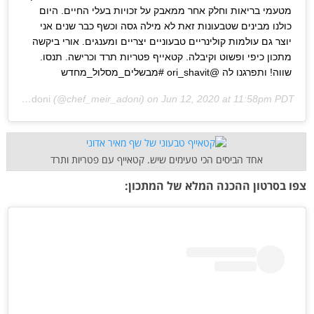
מטעמי בריאות וחלק אחר ממאבק על זכויות בעלי החיים. היום
כולנו מבינים שטבעונות זאת לא מילה גסה וכשף כבר שנים אני
יוצר גם עולמות קולינריים טבעוניים יצריים ומענגים. אורי ביקשה
מתכון כיפי ופשוט וקיבלה. קטאייף פטריות תרד וכרישה. תנסו.
שווה! ותפרגנו לה @ori_shavit #מבשלים_מסלול_מחדש
y
meir adoni
(@chef_meir_adoni) on
Jun 12, 2020 at 11:58pm PDT
אחד הביסים הכי טעימים שיש. קטאייף עם פטריות ותרד
צפו בסרטון ההכנה המלא של המתכון: