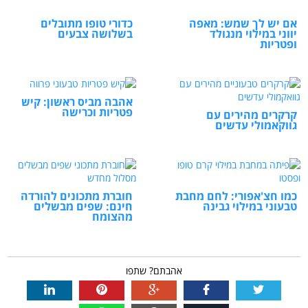
אם יש לך שמש: מאפה
כדורי טופו מתובלים
יווני במילוי מנגולד
בשלושה צבעים
ופטריות
אהבה מביס ראשון: קיש
פטריות וכרישה
קרקרים מהירים עם
גווקאמולי עדשים
כמו חצ'אפורי: לחם מחבת
חוברת מתכונים להורדה
טבעוני במילוי גבינה
חינם: שפים מבשלים
מהצומח
אהבתם? שתפו