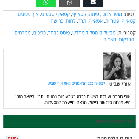
תגיות:
מאיר אדוני
,
פיתה
,
קטאייף
,
קטאייף טבעוני
,
איך מכינים
קטאייף
,
פטריות
,
אטאייף
,
תרד
,
לחוח
,
כרישה
קטגוריות:
מבשלים מסלול מחדש
,
פוסט נבחר
,
כריכים, ממרחים
והברקות
,
מאפים
אורי שביט
|
לצפייה בכל המאמרים מאת אורי שביט
אורי כותבת ועורכת ראשית בבלוג "טבעוניות נהנות יותר". בשאר הזמן
היא מנחה סדנאות בישול, מרצה ומייעצת למסעדות.
16 תגובות לפוסט
מירי בן מלכה
הגיב: