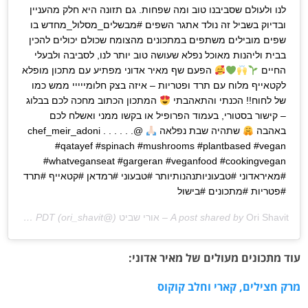
לנו ולעולם שסביבנו טוב ומה שפחות. גם תזונה היא חלק מהעניין
ובדיוק בשביל זה נולד אתגר השפים #מבשלים_מסלול_מחדש בו
שפים מובילים משתפים במתכונים מהצומח שכולם יכולים להכין
בבית וליהנות מאוכל נפלא שעושה טוב יותר לנו, לסביבה ולבעלי
החיים
הפעם שף מאיר אדוני מפתיע עם מתכון מופלא
לקטאייף מלוח עם תרד ופטריות – איזה בצק חלומייייי ממש כמו
של לחוח!! הכנתי והתאהבתי
המתכון הכתוב מחכה לכם בבלוג
– קישור בסטורי, בעמוד הפרופיל או בקשו ממני ואשלח לכם
באהבה
שתהיה שבת נפלאה
@chef_meir_adoni . . . . . .
#qatayef #spinach #mushrooms #plantbased #vegan
#whatveganseat #gargeran #veganfood #cookingvegan
#מאיראדוני #טבעוניותנהנותיותר #טבעוני #רמדאן #קטאייף #תרד
#פטריות #מתכונים #בישול
Ori Shavit – אורי שביט
A post shared by
(@ori_shavit) on
Jun 12, 2020 at 4:28am PDT
עוד מתכונים מעולים של מאיר אדוני:
מרק חצילים, קארי וחלב קוקוס