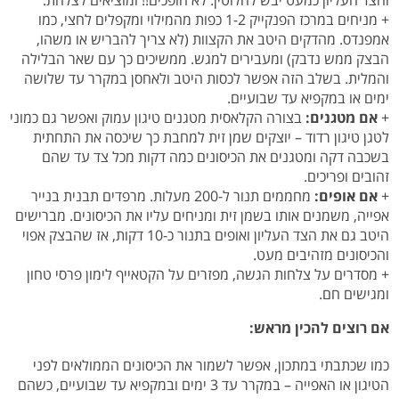
+ מניחים במרכז הפנקייק 1-2 כפות מהמילוי ומקפלים לחצי, כמו
אמפנדס. מהדקים היטב את הקצוות (לא צריך להבריש או משהו,
הבצק ממש נדבק) ומעבירים למגש. ממשיכים כך עם שאר הבלילה
והמלית. בשלב הזה אפשר לכסות היטב ולאחסן במקרר עד שלושה
ימים או במקפיא עד שבועיים.
+
אם מטגנים:
בצורה הקלאסית מטגנים טיגון עמוק ואפשר גם כמוני
לטגן טיגון רדוד – יוצקים שמן זית למחבת כך שיכסה את התחתית
בשכבה דקה ומטגנים את הכיסונים כמה דקות מכל צד עד שהם
זהובים ופריכים.
+
אם אופים:
מחממים תנור ל-200 מעלות. מרפדים תבנית בנייר
אפייה, משמנים אותו בשמן זית ומניחים עליו את הכיסונים. מברישים
היטב גם את הצד העליון ואופים בתנור כ-10 דקות, אז שהבצק אפוי
והכיסונים מזהיבים מעט.
+ מסדרים על צלחות הגשה, מפזרים על הקטאייף לימון פרסי טחון
ומגישים חם.
אם רוצים להכין מראש:
כמו שכתבתי במתכון, אפשר לשמור את הכיסונים הממולאים לפני
הטיגון או האפייה – במקרר עד 3 ימים ובמקפיא עד שבועיים, כשהם