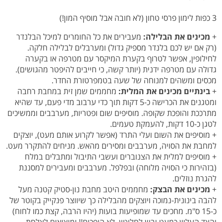
3 כפות לימון פרסי טחון (לא חובה אבל מוסיף המון!)
+
מכינים את הבלילה:
מעבירים את כל החומרים למיכל הבלנדר
(רק אם יש לכם בלנדר מספיק גדול) ומערבלים לבלילה חלקה.
לחילופין, אפשר לטרוף בקערת המיקסר עם מטרפה או בקערה
גדולה עם מטרפה ידנית (יותר קשה, כי חייבים להיפטר מהגושים).
מכסים ומשהים למנוחה של שעה בטמפרטורת החדר.
+
בינתיים מכינים את המלית:
מחממים שמן זית במחבת רחבה
ומטגנים את הכרישה כ-5 דקות תוך כדי ערבוב מדי פעם, עד שהיא
מתרככת והופכת שקופה. מוסיפים שום ופטריות, מערבבים וממשיכים
לטגן כ-10 דקות, להעמקת טעמים.
+ מוסיפים את השום ועלי התרד (אפשר לקרוע אותם מעט), יוצקים
למחבת את הסויה, מערבבים ומסירים מהאש. מניחים להתקרר מעט.
+ מוסיפים למלית את הצנוברים ועשבי התיבול ומתבלים במלח
(בזהירות כי הסויה מלוחה) ובפלפל. מערבבים ומעבירים למסננת
להגרת נוזלים.
+
מכינים את הבצק:
מחממים היטב מחבת נון-סטיק קטנה מעל
להבה בינונית-נמוכה ויוצקים מהבלילה כך שיווצר פנקייק בקוטר של
כ-15 ס"מ. מחכים עד שמופיעות בועות (יהיו הרבה, קצת כמו לחוח)
והצד העליון כמעט יבש לחלוטין. לא הופכים!! ומוציאים לצלחת.