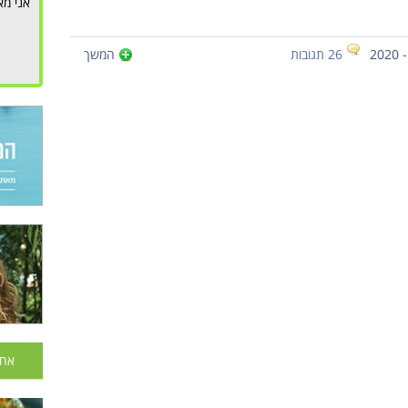
אני מא
26 תגובות
המשך
אחר