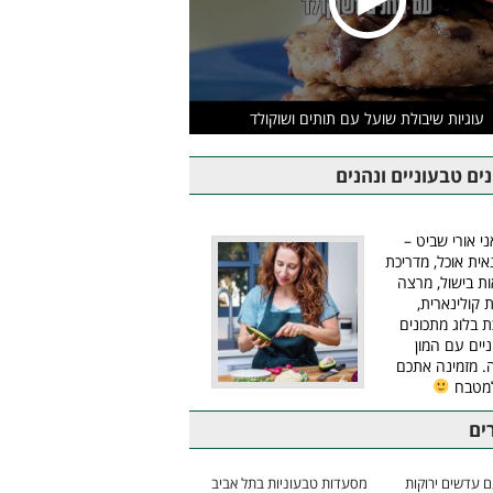
עוגיות שיבולת שועל עם תותים ושוקולד
ים טבעוניים ונהנים
ני אורי שביט –
אית אוכל, מדריכת
ת בישול, מרצה
ת קולינארית,
ת בלוג מתכונים
יים עם המון
 מזמינה אתכם
למטבח
ים
 עדשים ירוקות
מסעדות טבעוניות בתל אביב