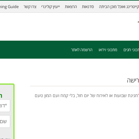
קייטרינג ואוכל מוכן הביתה
סדנאות
הרצאות
ייעוץ קולינרי
צרו קשר
ining Guide
כוני חגים
מתכוני וידאו
הרשמה לאתר
רישה
ר
גיגת שבועות או לאירוח של יום חול, בלי קמח ועם המון טעם