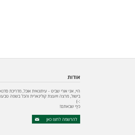
אודות
היי, אני אורי שביט - עיתונאית אוכל, מדריכת סדנא
בישול, מרצה ויועצת קולינארית והכל בשפה טבעונ
:-)
כיף שבאתם!
להרשמה לחצו כאן