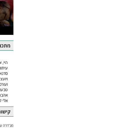
מתכונ
היי, א
עיתונ
סדנאו
ויועצ
ועורכ
טבעונ
אהבה.
אלי 
קישור
מג'דרה עם