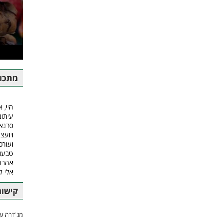
מתכונ
היי, א
עיתונ
סדנאו
ויועצ
ועורכ
טבעונ
אהבה.
אלי 
קישור
מג'דרה עם