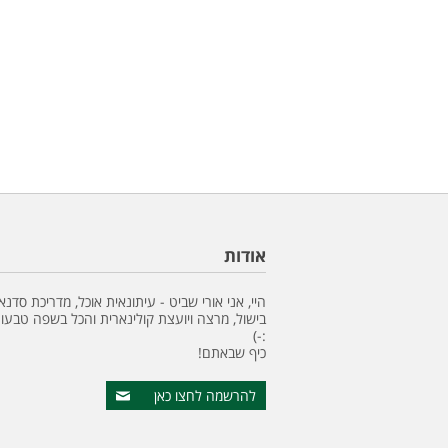
אודות
היי, אני אורי שביט - עיתונאית אוכל, מדריכת סדנא
בישול, מרצה ויועצת קולינארית והכל בשפה טבעונ
:-)
כיף שבאתם!
להרשמה לחצו כאן