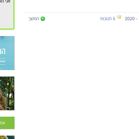
אני מא
6 תגובות
המשך
אחר