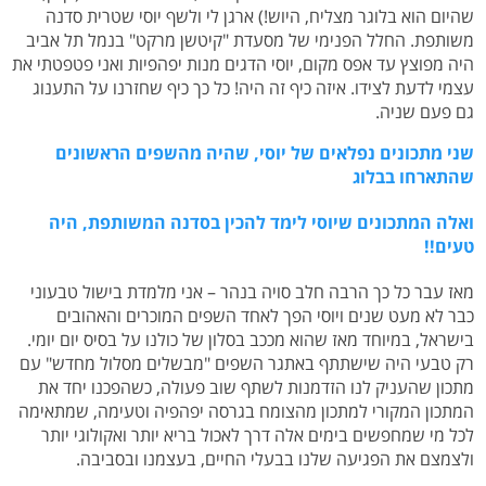
שהיום הוא בלוגר מצליח, היוש!) ארגן לי ולשף יוסי שטרית סדנה
משותפת. החלל הפנימי של מסעדת "קיטשן מרקט" בנמל תל אביב
היה מפוצץ עד אפס מקום, יוסי הדגים מנות יפהפיות ואני פטפטתי את
עצמי לדעת לצידו. איזה כיף זה היה! כל כך כיף שחזרנו על התענוג
גם פעם שניה.
שני מתכונים נפלאים של יוסי, שהיה מהשפים הראשונים
שהתארחו בבלוג
ואלה המתכונים שיוסי לימד להכין בסדנה המשותפת, היה
טעים!!
מאז עבר כל כך הרבה חלב סויה בנהר – אני מלמדת בישול טבעוני
כבר לא מעט שנים ויוסי הפך לאחד השפים המוכרים והאהובים
בישראל, במיוחד מאז שהוא מככב בסלון של כולנו על בסיס יום יומי.
רק טבעי היה שישתתף באתגר השפים "מבשלים מסלול מחדש" עם
מתכון שהעניק לנו הזדמנות לשתף שוב פעולה, כשהפכנו יחד את
המתכון המקורי למתכון מהצומח בגרסה יפהפיה וטעימה, שמתאימה
לכל מי שמחפשים בימים אלה דרך לאכול בריא יותר ואקולוגי יותר
ולצמצם את הפגיעה שלנו בבעלי החיים, בעצמנו ובסביבה.