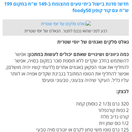
חדש! סדנת בישול ביתי טעים מהצומח ב-149 ש"ח במקום 199
ש"ח עם קוד קופון foody50
רגע לפני שהוא נכנס לתנור. הגאלט של יוסי שטרית
גאלט סלקים ואגוזים של יוסי שטרית
כמה גיוונים ושינויים שאתם יכולים לעשות במתכון:
אפשר
להשתמש בחלב שקדים ללא תוספת סוכר במקום בסויה, אפשר
להחליף את אגוזי הפקאן באגוזים אחרים (לדעתי קשיו יהיה מושלם),
אפשר להחליף את הטופו המתובל בגבינת שקדים אפויה או לוותר
עליו כליל. העיקר שיהיה צבעוני, טבעוני וטעים!
לבצק:
320 גרם (1/3 2 כוסות) קמח
2 כפות קורנפלור
קורט נדיב מלח
1/2 כוס שמן זית
125 גרם טופו משי טחון לקרם או יוגורט סויה טבעי