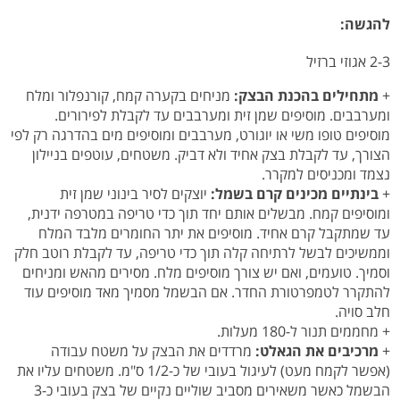
להגשה:
2-3 אגוזי ברזיל
+
מתחילים בהכנת הבצק:
מניחים בקערה קמח, קורנפלור ומלח
ומערבבים. מוסיפים שמן זית ומערבבים עד לקבלת לפירורים.
מוסיפים טופו משי או יוגורט, מערבבים ומוסיפים מים בהדרגה רק לפי
הצורך, עד לקבלת בצק אחיד ולא דביק. משטחים, עוטפים בניילון
נצמד ומכניסים למקרר.
+
בינתיים מכינים קרם בשמל:
יוצקים לסיר בינוני שמן זית
ומוסיפים קמח. מבשלים אותם יחד תוך כדי טריפה במטרפה ידנית,
עד שמתקבל קרם אחיד. מוסיפים את יתר החומרים מלבד המלח
וממשיכים לבשל לרתיחה קלה תוך כדי טריפה, עד לקבלת רוטב חלק
וסמיך. טועמים, ואם יש צורך מוסיפים מלח. מסירים מהאש ומניחים
להתקרר לטמפרטורת החדר. אם הבשמל מסמיך מאד מוסיפים עוד
חלב סויה.
+ מחממים תנור ל-180 מעלות.
+
מרכיבים את הגאלט:
מרדדים את הבצק על משטח עבודה
(אפשר לקמח מעט) לעיגול בעובי של כ-1/2 ס"מ. משטחים עליו את
הבשמל כאשר משאירים מסביב שוליים נקיים של בצק בעובי כ-3