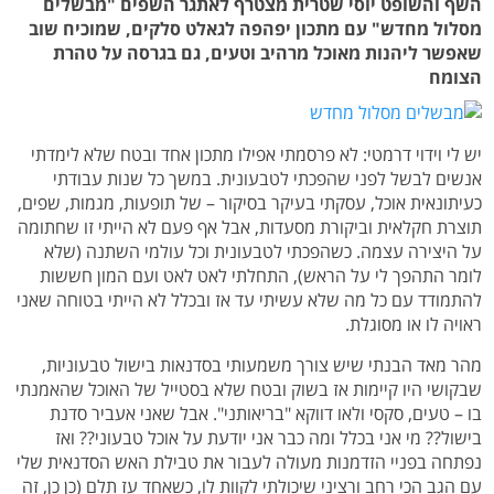
השף והשופט יוסי שטרית מצטרף לאתגר השפים "מבשלים
מסלול מחדש" עם מתכון יפהפה לגאלט סלקים, שמוכיח שוב
שאפשר ליהנות מאוכל מרהיב וטעים, גם בגרסה על טהרת
הצומח
יש לי וידוי דרמטי: לא פרסמתי אפילו מתכון אחד ובטח שלא לימדתי
אנשים לבשל לפני שהפכתי לטבעונית. במשך כל שנות עבודתי
כעיתונאית אוכל, עסקתי בעיקר בסיקור – של תופעות, מגמות, שפים,
תוצרת חקלאית וביקורת מסעדות, אבל אף פעם לא הייתי זו שחתומה
על היצירה עצמה. כשהפכתי לטבעונית וכל עולמי השתנה (שלא
לומר התהפך לי על הראש), התחלתי לאט לאט ועם המון חששות
להתמודד עם כל מה שלא עשיתי עד אז ובכלל לא הייתי בטוחה שאני
ראויה לו או מסוגלת.
מהר מאד הבנתי שיש צורך משמעותי בסדנאות בישול טבעוניות,
שבקושי היו קיימות אז בשוק ובטח שלא בסטייל של האוכל שהאמנתי
בו – טעים, סקסי ולאו דווקא "בריאותני". אבל שאני אעביר סדנת
בישול?? מי אני בכלל ומה כבר אני יודעת על אוכל טבעוני?? ואז
נפתחה בפניי הזדמנות מעולה לעבור את טבילת האש הסדנאית שלי
עם הגב הכי רחב ורציני שיכולתי לקוות לו, כשאחד עז תלם (כן כן, זה