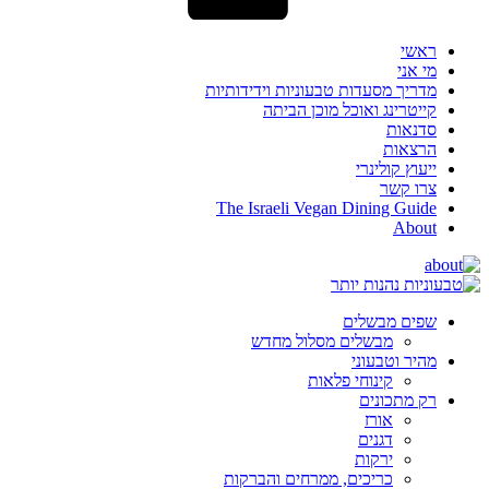
ראשי
מי אני
מדריך מסעדות טבעוניות וידידותיות
קייטרינג ואוכל מוכן הביתה
סדנאות
הרצאות
ייעוץ קולינרי
צרו קשר
The Israeli Vegan Dining Guide
About
שפים מבשלים
מבשלים מסלול מחדש
מהיר וטבעוני
קינוחי פלאות
רק מתכונים
אורז
דגנים
ירקות
כריכים, ממרחים והברקות