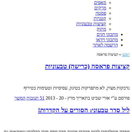
מאפים
מרקים
פסטה
קטניות
קציצות טבעוניות
מתוק
מתכוני חגים
מתכוני וידאו
הרשמה לאתר
ראשי
»
קציצות פראסה
קציצות פראסה (כרישה) טבעוניות
נדבקות מצוין, לא מתפרקות בטיגון, עסיסיות וטעימות בטירוף
פורסם ע"י אורי שביט
בתאריך מרץ - 20 - 2013
51 תגובות
המשך
ליל סדר טבעוני: הסורים על הקדרות!
חמדה מנזילבסקי לבית מרקדו מכינה סדר פסח סורי כהלכתו שמתאים גם