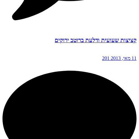
קציצות שעועית ודלעת ברוטב ירוקים
11 מאי, 2013
201