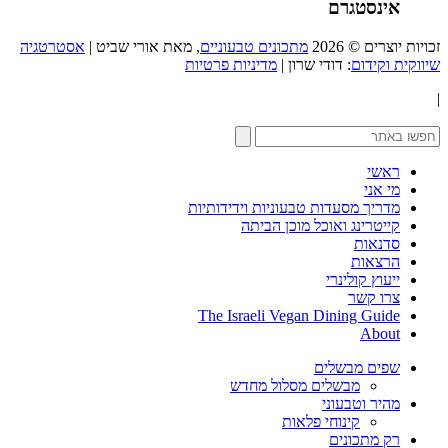
אינסטגרם
זכויות יוצרים © 2026
מתכונים טבעוניים
, מאת אורי שביט |
אסטרטגיה
שיווקית וקידום
: דודי שרון |
מדיניות פרטיות
|
ראשי
מי אני
מדריך מסעדות טבעוניות וידידותיות
קייטרינג ואוכל מוכן הביתה
סדנאות
הרצאות
ייעוץ קולינרי
צרו קשר
The Israeli Vegan Dining Guide
About
שפים מבשלים
מבשלים מסלול מחדש
מהיר וטבעוני
קינוחי פלאות
רק מתכונים