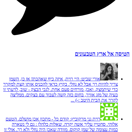
הטיסה אל ארץ הטבעונים
אורי שביט:
היי רוית, איזה כיף שאהבת! אז כן, השמן
צריך להיות רך אבל לא נוזלי. בקיץ כדאי להכניס אותו קצת למקרר
כדי שיתמצק. ואכן, מורחים פעם אחת. לגבי הבצק - שוב, לדעתי זו
בעיה של מזג אוויר, בחום כזה קשה לעבוד עם בצקים. ממליצה
לקרר את הבית היטב :-) ...
רוית גני מרקוביץ:
קודם כל - מתכון אכן מושלם. הטעם
אלוהי. סחטיין עליך אשה יקרה. שאלות כלהלן : גם לי נשארה
כמות עצומה של שמן קוקוס. מוודה שאכן היה נוזלי ולא רך. אולי זו