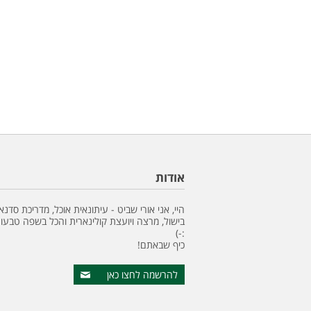
אודות
היי, אני אורי שביט - עיתונאית אוכל, מדריכת סדנא
בישול, מרצה ויועצת קולינארית והכל בשפה טבעונ
:-)
כיף שבאתם!
להרשמה לחצו כאן