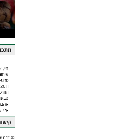
מתכונ
היי, א
עיתונ
סדנאו
ויועצ
ועורכ
טבעונ
אהבה.
אלי 
קישור
מג'דרה עם