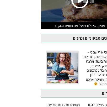
עוגיות שיבולת שועל עם תותים ושוקולד
ים טבעוניים ונהנים
ני אורי שביט –
אית אוכל, מדריכת
ת בישול, מרצה
ת קולינארית,
ת בלוג מתכונים
יים עם המון
 מזמינה אתכם
למטבח
ים
 עדשים ירוקות
מסעדות טבעוניות בתל אביב