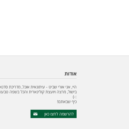
אודות
היי, אני אורי שביט - עיתונאית אוכל, מדריכת סדנא
בישול, מרצה ויועצת קולינארית והכל בשפה טבעונ
:-)
כיף שבאתם!
להרשמה לחצו כאן