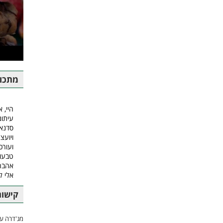
מתכונ
היי, א
עיתונ
סדנאו
ויועצ
ועורכ
טבעונ
אהבה.
אלי 
קישור
מג'דרה עם