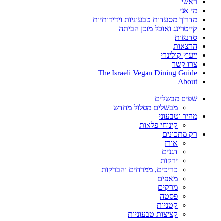
ראשי
מי אני
מדריך מסעדות טבעוניות וידידותיות
קייטרינג ואוכל מוכן הביתה
סדנאות
הרצאות
ייעוץ קולינרי
צרו קשר
The Israeli Vegan Dining Guide
About
שפים מבשלים
מבשלים מסלול מחדש
מהיר וטבעוני
קינוחי פלאות
רק מתכונים
אורז
דגנים
ירקות
כריכים, ממרחים והברקות
מאפים
מרקים
פסטה
קטניות
קציצות טבעוניות