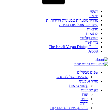
ראשי
מי אני
מדריך מסעדות טבעוניות וידידותיות
קייטרינג ואוכל מוכן הביתה
סדנאות
הרצאות
ייעוץ קולינרי
צרו קשר
The Israeli Vegan Dining Guide
About
שפים מבשלים
מבשלים מסלול מחדש
מהיר וטבעוני
קינוחי פלאות
רק מתכונים
אורז
דגנים
ירקות
כריכים, ממרחים והברקות