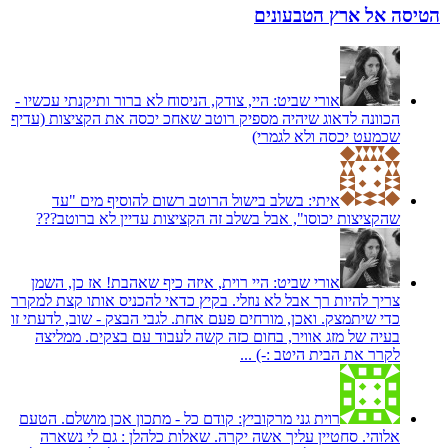
הטיסה אל ארץ הטבעונים
אורי שביט:
היי, צודק, הניסוח לא ברור ותיקנתי עכשיו -
הכוונה לדאוג שיהיה מספיק רוטב שאחכ יכסה את הקציצות (עדיף
שכמעט יכסה ולא לגמרי)
איתי:
בשלב בישול הרוטב רשום להוסיף מים "עד
שהקציצות יכוסו", אבל בשלב זה הקציצות עדיין לא ברוטב???
אורי שביט:
היי רוית, איזה כיף שאהבת! אז כן, השמן
צריך להיות רך אבל לא נוזלי. בקיץ כדאי להכניס אותו קצת למקרר
כדי שיתמצק. ואכן, מורחים פעם אחת. לגבי הבצק - שוב, לדעתי זו
בעיה של מזג אוויר, בחום כזה קשה לעבוד עם בצקים. ממליצה
לקרר את הבית היטב :-) ...
רוית גני מרקוביץ:
קודם כל - מתכון אכן מושלם. הטעם
אלוהי. סחטיין עליך אשה יקרה. שאלות כלהלן : גם לי נשארה