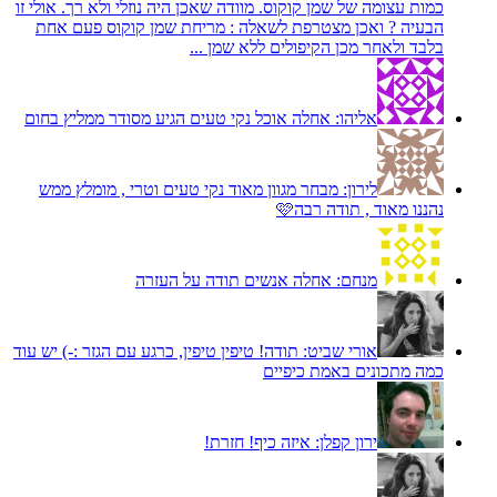
כמות עצומה של שמן קוקוס. מוודה שאכן היה נוזלי ולא רך. אולי זו
הבעיה ? ואכן מצטרפת לשאלה : מריחת שמן קוקוס פעם אחת
בלבד ולאחר מכן הקיפולים ללא שמן ...
אליהו:
אחלה אוכל נקי טעים הגיע מסודר ממליץ בחום
לירון:
מבחר מגוון מאוד נקי טעים וטרי , מומלץ ממש
נהננו מאוד , תודה רבה🩷
מנחם:
אחלה אנשים תודה על העזרה
אורי שביט:
תודה! טיפין טיפין, כרגע עם הגזר :-) יש עוד
כמה מתכונים באמת כיפיים
ירון קפלן:
איזה כיף! חזרת!