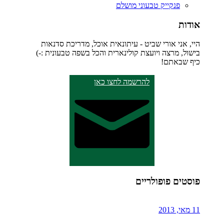
פנקייק טבעוני מושלם
אודות
היי, אני אורי שביט - עיתונאית אוכל, מדריכת סדנאות
בישול, מרצה ויועצת קולינארית והכל בשפה טבעונית :-)
כיף שבאתם!
להרשמה לחצו כאן
פוסטים פופולריים
11 מאי, 2013