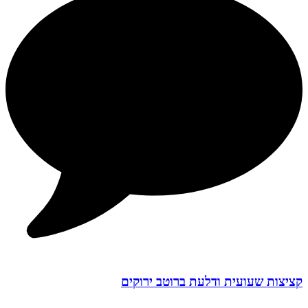
קציצות שעועית ודלעת ברוטב ירוקים