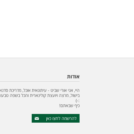
אודות
היי, אני אורי שביט - עיתונאית אוכל, מדריכת סדנא
בישול, מרצה ויועצת קולינארית והכל בשפה טבעונ
:-)
כיף שבאתם!
להרשמה לחצו כאן