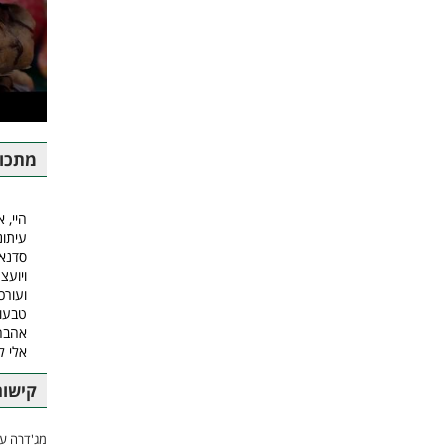
מתכונ
היי, א
עיתונ
סדנאו
ויועצ
ועורכ
טבעונ
אהבה.
אלי 
קישור
מג'דרה עם