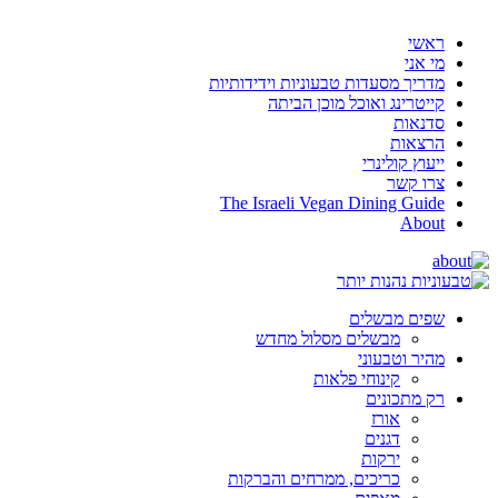
ראשי
מי אני
מדריך מסעדות טבעוניות וידידותיות
קייטרינג ואוכל מוכן הביתה
סדנאות
הרצאות
ייעוץ קולינרי
צרו קשר
The Israeli Vegan Dining Guide
About
שפים מבשלים
מבשלים מסלול מחדש
מהיר וטבעוני
קינוחי פלאות
רק מתכונים
אורז
דגנים
ירקות
כריכים, ממרחים והברקות