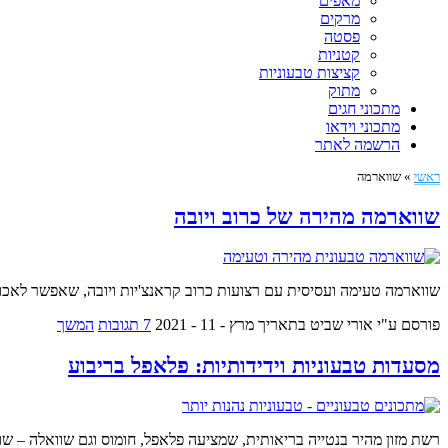
מאפים
מרקים
פסטה
קטניות
קציצות טבעוניות
מתוק
מתכוני חגים
מתכוני וידאו
הרשמה לאתר
ראשי
»
שווארמה
שווארמה מהירה של כרוב ויובה
שווארמה טעימה ועסיסית עם רצועות כרוב קראנצ'יות ויובה, שאפשר לאכו
פורסם ע"י אורי שביט
בתאריך מרץ - 11 - 2021
7 תגובות
המשך
מסעדות טבעוניות וידידותיות: פלאפל בריבוע
רשת מזון מהיר בנטייה בריאותית, שמציעה פלאפל, חומוס וגם שוואלה – שו