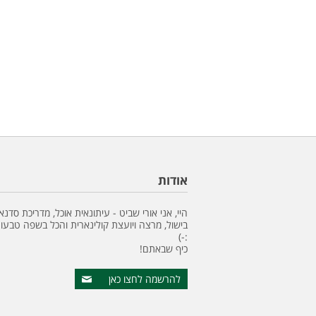
אודות
היי, אני אורי שביט - עיתונאית אוכל, מדריכת סדנא
בישול, מרצה ויועצת קולינארית והכל בשפה טבעונ
:-)
כיף שבאתם!
להרשמה לחצו כאן