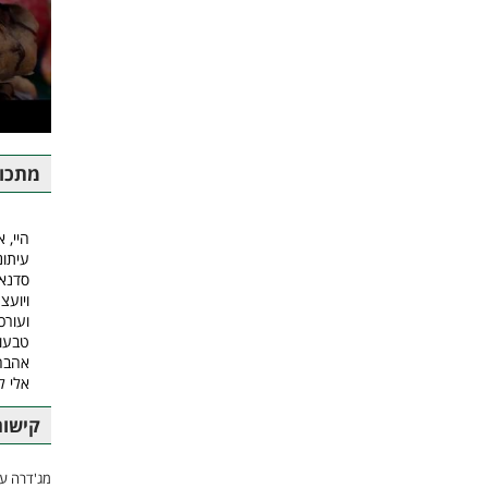
מתכונ
היי, א
עיתונ
סדנאו
ויועצ
ועורכ
טבעונ
אהבה.
אלי 
קישור
מג'דרה עם