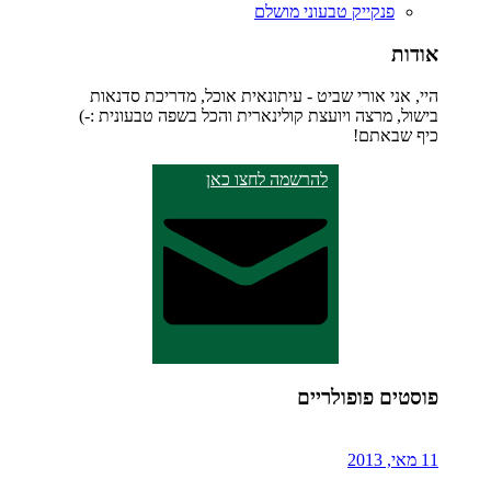
פנקייק טבעוני מושלם
אודות
היי, אני אורי שביט - עיתונאית אוכל, מדריכת סדנאות
בישול, מרצה ויועצת קולינארית והכל בשפה טבעונית :-)
כיף שבאתם!
להרשמה לחצו כאן
פוסטים פופולריים
11 מאי, 2013