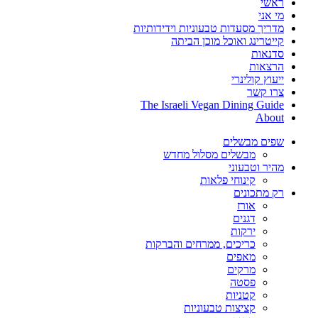
ראשי
מי אני
מדריך מסעדות טבעוניות וידידותיות
קייטרינג ואוכל מוכן הביתה
סדנאות
הרצאות
ייעוץ קולינרי
צרו קשר
The Israeli Vegan Dining Guide
About
שפים מבשלים
מבשלים מסלול מחדש
מהיר וטבעוני
קינוחי פלאות
רק מתכונים
אורז
דגנים
ירקות
כריכים, ממרחים והברקות
מאפים
מרקים
פסטה
קטניות
קציצות טבעוניות