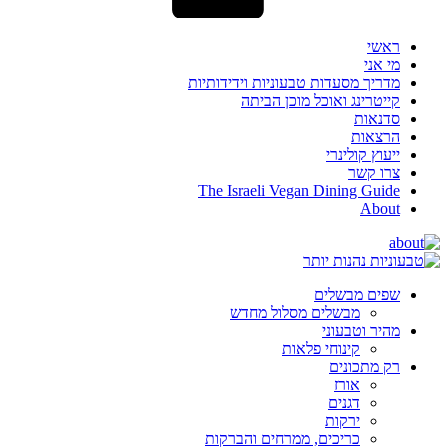
ראשי
מי אני
מדריך מסעדות טבעוניות וידידותיות
קייטרינג ואוכל מוכן הביתה
סדנאות
הרצאות
ייעוץ קולינרי
צרו קשר
The Israeli Vegan Dining Guide
About
שפים מבשלים
מבשלים מסלול מחדש
מהיר וטבעוני
קינוחי פלאות
רק מתכונים
אורז
דגנים
ירקות
כריכים, ממרחים והברקות