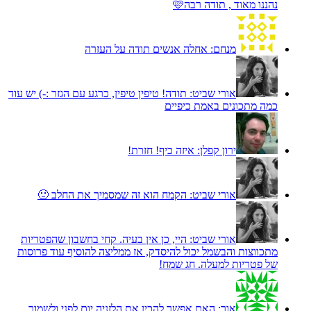
נהננו מאוד , תודה רבה🩷
מנחם:
אחלה אנשים תודה על העזרה
אורי שביט:
תודה! טיפין טיפין, כרגע עם הגזר :-) יש עוד
כמה מתכונים באמת כיפיים
ירון קפלן:
איזה כיף! חזרת!
אורי שביט:
הקמח הוא זה שמסמיך את החלב 🙂
אורי שביט:
היי, כן אין בעיה. קחי בחשבון שהפטריות
מתכווצות והבשמל יכול להיסדק, אז ממליצה להוסיף עוד פרוסות
של פטריות למעלה. חג שמח!
אור:
האם אפשר להכין את הלזניה יום לפני ולשמור