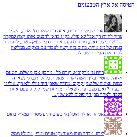
הטיסה אל ארץ הטבעונים
אורי שביט:
היי רוית, איזה כיף שאהבת! אז כן, השמן
צריך להיות רך אבל לא נוזלי. בקיץ כדאי להכניס אותו קצת למקרר
כדי שיתמצק. ואכן, מורחים פעם אחת. לגבי הבצק - שוב, לדעתי זו
בעיה של מזג אוויר, בחום כזה קשה לעבוד עם בצקים. ממליצה
לקרר את הבית היטב :-) ...
רוית גני מרקוביץ:
קודם כל - מתכון אכן מושלם. הטעם
אלוהי. סחטיין עליך אשה יקרה. שאלות כלהלן : גם לי נשארה
כמות עצומה של שמן קוקוס. מוודה שאכן היה נוזלי ולא רך. אולי זו
הבעיה ? ואכן מצטרפת לשאלה : מריחת שמן קוקוס פעם אחת
בלבד ולאחר מכן הקיפולים ללא שמן ...
אליהו:
אחלה אוכל נקי טעים הגיע מסודר ממליץ בחום
לירון:
מבחר מגוון מאוד נקי טעים וטרי , מומלץ ממש