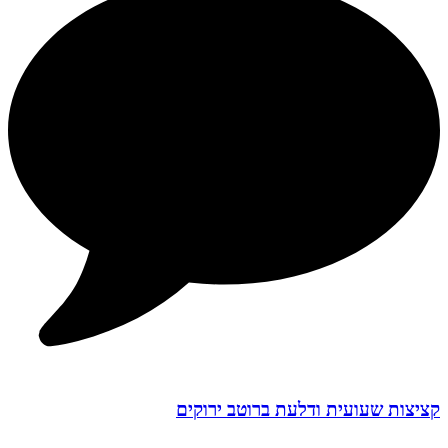
קציצות שעועית ודלעת ברוטב ירוקים