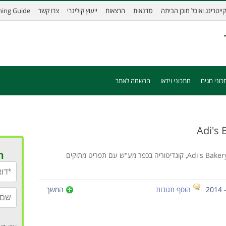
קייטרינג ואוכל מוכן הביתה
סדנאות
הרצאות
ייעוץ קולינרי
צרו קשר
ining Guide
כוני חגים
מתכוני וידאו
הרשמה לאתר
ר
מחפשים קינוחים טבעוניים? היכנסו למידע על Adi's Bakery, קונדיטוריה בכפר מע"ש עם תפריט מתוקים
הוסף תגובות
המשך