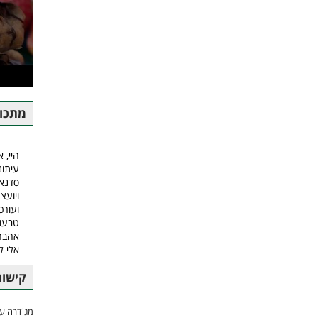
מתכונ
היי, א
עיתונ
סדנאו
ויועצ
ועורכ
טבעונ
אהבה.
אלי 
קישור
מג'דרה עם