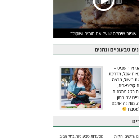
עוגיות שיבולת שועל עם תותים ושוקולד
ים טבעוניים ונהנים
ני אורי שביט –
אית אוכל, מדריכת
ת בישול, מרצה
ת קולינארית,
ת בלוג מתכונים
יים עם המון
 מזמינה אתכם
למטבח
ים
 עדשים ירוקות
מסעדות טבעוניות בתל אביב