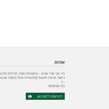
אודות
היי, אני אורי שביט - עיתונאית אוכל, מדריכת סדנא
בישול, מרצה ויועצת קולינארית והכל בשפה טבעונ
:-)
כיף שבאתם!
להרשמה לחצו כאן