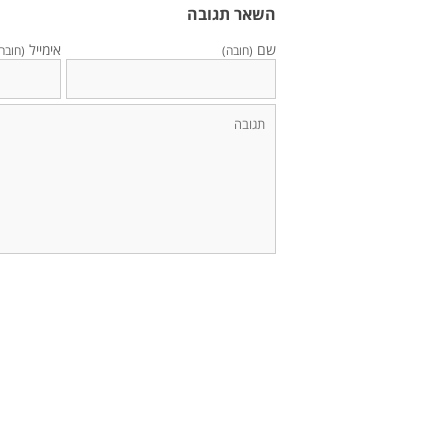
השאר תגובה
שם
אימייל
(חובה)
(חובה