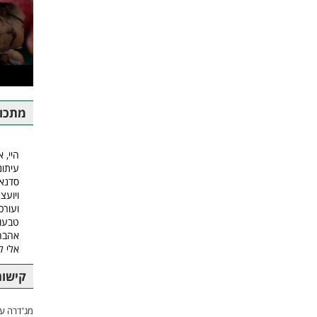
מתכונ
היי, א
עיתונ
סדנאו
ויועצ
ועורכ
טבעונ
אהבה.
אלי 
קישור
מג'דרה עם