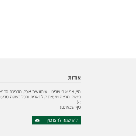
אודות
היי, אני אורי שביט - עיתונאית אוכל, מדריכת סדנא
בישול, מרצה ויועצת קולינארית והכל בשפה טבעונ
:-)
כיף שבאתם!
להרשמה לחצו כאן