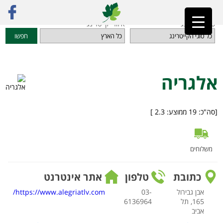
ראשי
»
מדריך קייטרינג
»
אוכל מוכן הביתה
»
אלגריה
סוגי קייטרינג
איזורי קייטרינג
חפשו
אלגריה
[סה"כ:
19
ממוצע:
2.3
]
משלוחים
כתובת
טלפון
אתר אינטרנט
אבן גבירול
03-
https://www.alegriatlv.com/
165, תל
6136964
אביב