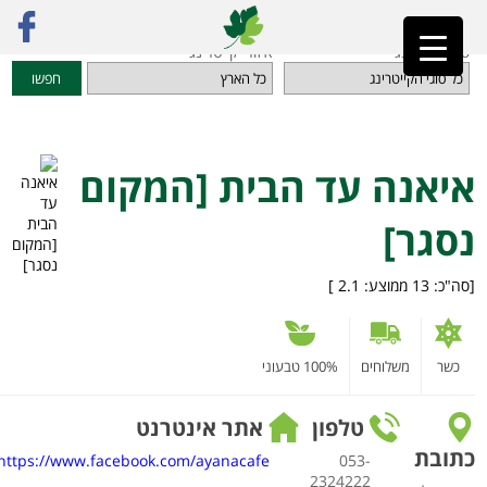
ראשי
»
מדריך קייטרינג
»
אוכל מוכן הביתה
»
איאנה עד הבית [המקום נסגר]
סוגי קייטרינג
איזורי קייטרינג
חפשו
איאנה עד הבית [המקום
נסגר]
[סה"כ:
13
ממוצע:
2.1
]
כשר
משלוחים
100% טבעוני
טלפון
אתר אינטרנט
כתובת
https://www.facebook.com/ayanacafe
053-
2324222