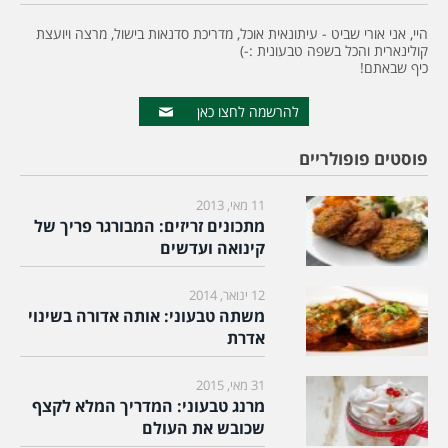
היי, אני אורי שביט - עיתונאית אוכל, מדריכת סדנאות בישול, מרצה ויועצת
קולינארית והכל בשפה טבעונית :-)
כיף שבאתם!
להרשמה לחצו כאן
פוסטים פופולריים
11 מאי, 2013
מתכונים זריזים: המבורגר פריך של
קינואה ועדשים
12 ינואר, 2014
משתה טבעוני: אותה אדורה בשינוי
אדרת
31 מאי, 2015
מרנג טבעוני: המדריך המלא לקצף
שכובש את העולם