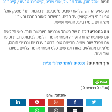
תגיות:
אוכל מוכן
,
אוכל מבושל
,
אורי שביט
,
קייטרינג טבעוני
,
קייטרינג
הפופ-אפ החדש של אורי שביט מ"טבעוניות נהנות יותר" מספק אוכל
טרי וביתי (לא קפוא!) עד הבית, במשלוח לאזור המרכז והשרון.
משלוחים בימי רביעי, חמישי ושישי.
מה בתפריט?
לזניה של בשמל עגבניות מיובשות ותרד, פאי חקלאים
עם שעועית שחורה ופירה תפוחי אדמה ודלעת, לביבות כרובית וטופו
עם מטבל שום-שמיר, חריימה טופו ברוטב עגבניות וגרגירי חומוס,
פלפלים ממולאים באורז ועדשים, סלט תפוחי אדמה צלויים במיונז
ועוד ועוד.
איך מזמינים?
נכנסים לאתר של ג'ינג'ית
[סה"כ:
0
ממוצע:
0
]
אהבתם? שתפו