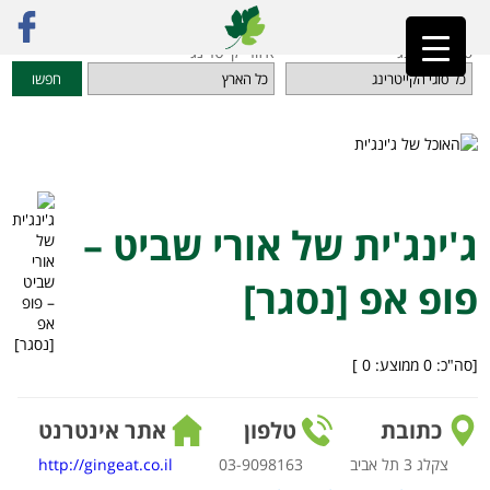
ראשי
»
מדריך קייטרינג
»
אוכל מוכן הביתה
»
ג'ינג'ית של אורי שביט – פופ אפ [נסגר]
סוגי קייטרינג
איזורי קייטרינג
חפשו
ג'ינג'ית של אורי שביט –
פופ אפ [נסגר]
[סה"כ:
0
ממוצע:
0
]
כתובת
טלפון
אתר אינטרנט
צקלג 3 תל אביב
03-9098163
http://gingeat.co.il