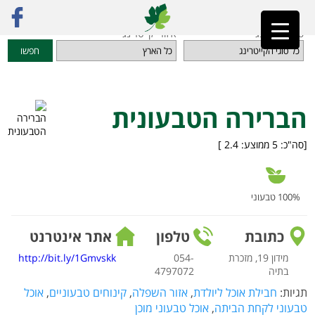
ראשי
»
מדריך קייטרינג
»
אוכל מוכן הביתה
»
הברירה הטבעונית
סוגי קייטרינג
איזורי קייטרינג
חפשו
הברירה הטבעונית
[סה"כ:
5
ממוצע:
2.4
]
100% טבעוני
כתובת
טלפון
אתר אינטרנט
מידון 19, מזכרת
054-
http://bit.ly/1Gmvskk
בתיה
4797072
תגיות:
חבילת אוכל ליולדת
,
אזור השפלה
,
קינוחים טבעוניים
,
אוכל
טבעוני לקחת הביתה
,
אוכל טבעוני מוכן