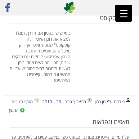
ראשי
»
צפון
»
עמוד 3
לה קוסקוסט
בימי שישי בקניון אם הדרך, תוכלו
למצוא את דוכן האוכל "לה
קוסקוסט" שמגיש ומוכר אך ורק
מאכלים טבעוניים מהמטבח
הצפון-אפריקאי: קוסקוס עם מרקים
שונים, חמין, ממולאים ועוד. ניתן
לעשות הזמנות לבית לסופ"ש עד יום
חמישי וגם להזמין קייטרינג
לאירועים!
פורסם ע"י חן כהן
בתאריך פבר - 23 - 2019
הוסף תגובות
המשך
מאפים ונפלאות
על המקום: קייטרינג צמחוני וטבעוני כשר במושב עמינדב, לאירועים עד