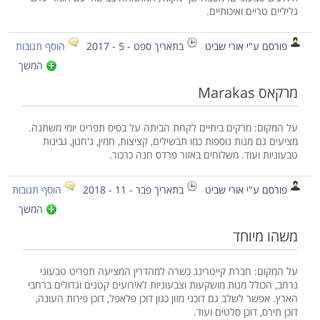
גליליים טריים ואיכותיים.
פורסם ע"י אורי שביט
בתאריך ספט - 5 - 2017
הוסף תגובות
המשך
מרקאס Marakas
על המקום: מרקים ביתיים לקחת הביתה על בסיס תפריט יומי משתנה.
מציעים גם מנות נוספות כמו תבשילים, קציצות, חמין, ג'חנון, גבינות
טבעוניות ועוד. משלוחים באזור פרדס חנה כרכור.
פורסם ע"י אורי שביט
בתאריך פבר - 11 - 2018
הוסף תגובות
המשך
משהו מיוחד
על המקום: חברת קייטרינג כשרה למהדרין המציעה תפריט טבעוני
נרחב, הכולל מנות מושקעות וצבעוניות לאירועים קטנים וגדולים ברחבי
הארץ. אפשר לשלב גם דוכני מזון כגון דוכן פלאפל, דוכן פירות העונה,
דוכן תירס, דוכן סלטים ועוד.