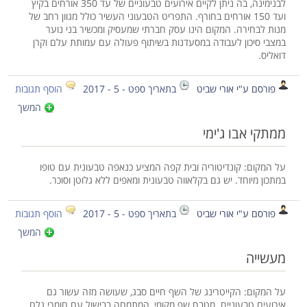
לבנימינה, בה ניתן לקיים אירועים טבעוניים של עד 350 אורחים בקיץ
ועד 150 אורחים בחורף. התפריט הטבעוני העשיר כולל מגוון רחב של
מנות לבחירה. המקום הינו עסק חברתי שמעסיק ומכשיר בני נוער
במצבי סיכון לעבודה במסעדנות בשיתוף פעולה עם עמותת עלם וקרן
דואליס.
פורסם ע"י אורי שביט
בתאריך ספט - 5 - 2017
הוסף תגובות
המשך
ממתקי אבו ג'ימי
על המקום: קונדיטוריה ובית קפה המציע כנאפה טבעונית עם טופו
במתכון מיוחד. יש גם בקלאווה טבעונית ומאפים ללא גלוטן וסוכר.
פורסם ע"י אורי שביט
בתאריך ספט - 5 - 2017
הוסף תגובות
המשך
מעשייה
על המקום: הקייטרינג של השף חיים סבג, שעושה מזה עשור גם
אירועים טבעוניים. מטבח שף מקומי, המתמחה בבישול עם חומרי גלם