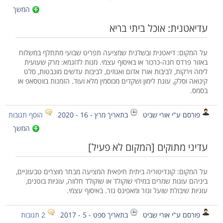
המשך
עדיאטנית: אוכל ביתי בריא
על המקום: דיאטנית ובשלנית שמציעה תפריט שבועי מתחלף במשלוח
באזור פרדס חנה-כרכור או באיסוף עצמי. מנות לדוגמא: מרק שעועית
לימה וירקות, לביבות אורז אדום ואגוזים, לביבות עדשים מונבטות, סלט
קינואה וסלק, עוגת לימון ושקדים מכוסמין מלא ועוד. הזמנות בווטסאפ או
בסמס.
פורסם ע"י אורי שביט
בתאריך מרץ - 16 - 2020
הוסף תגובות
המשך
עדיני מתוקים [המקום לא פעיל]
על המקום: קונדיטוריה ביתית חיפאית המציעה מבחר מוצרים טבעוניים,
ביניהם עוגות שמרים במילוי שוקולד או שוקולד חלווה, עוגיות בוטנים,
עוגיות שיבולת שועל וגזר ומאפינס גזר. באיסוף עצמי.
פורסם ע"י אורי שביט
בתאריך ספט - 5 - 2017
2 תגובות