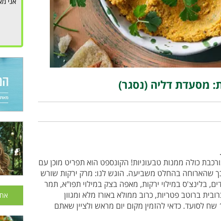
אני מא
ת: מסעדת דליה (נסגר)
רכבת כולה ממנות טבעוניות! הקונספט הוא תפריט מוכן עם
 כך שהארוחה בהחלט משביעה. הוגש לנו: מרק ירקות שורש
, בלינצ'ס במילוי ירקות, מאפה בצק במילוי תפו"א, תמר
רובית ברוטב פטריות, כרוב ממולא באורז מלא ומגוון
אחר
סלטים. לקינוח הוגש פאי תפוחים. מחיר: 100 שח לסועד. כדאי להזמין מקום יום מראש ולציין שאתם