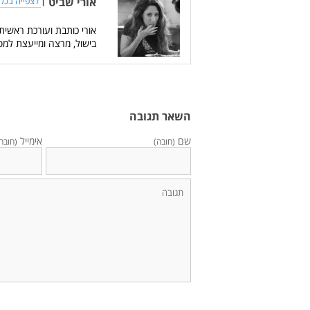
אורי שביט
|
לצפייה בכל 
אורי כותבת ועורכת ראשית
בישול, מרצה ומייעצת למס
השאר תגובה
שם
אימייל
(חובה)
(חובה