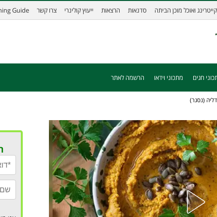
קייטרינג ואוכל מוכן הביתה
סדנאות
הרצאות
ייעוץ קולינרי
צרו קשר
ining Guide
כוני חגים
מתכוני וידאו
הרשמה לאתר
ליה (נסגר)
ר