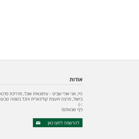
אודות
היי, אני אורי שביט - עיתונאית אוכל, מדריכת סדנא
בישול, מרצה ויועצת קולינארית והכל בשפה טבעונ
:-)
כיף שבאתם!
להרשמה לחצו כאן