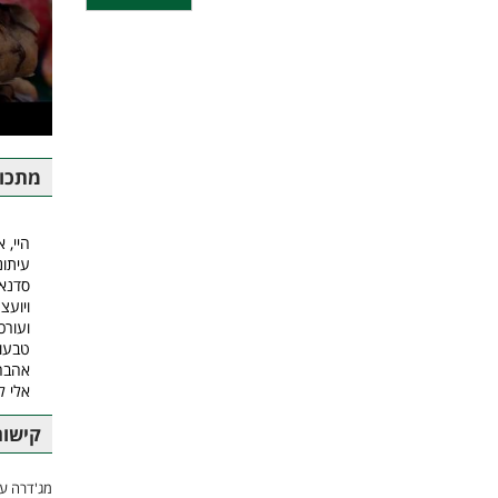
מתכונ
היי, א
עיתונ
סדנאו
ויועצ
ועורכ
טבעונ
אהבה.
אלי 
קישור
מג'דרה עם