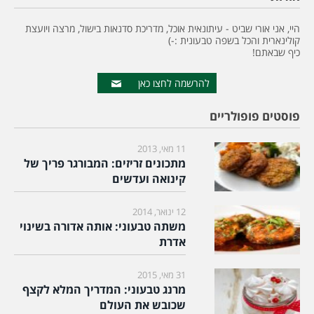
היי, אני אורי שביט - עיתונאית אוכל, מדריכת סדנאות בישול, מרצה ויועצת
קולינארית והכל בשפה טבעונית :-)
כיף שבאתם!
להרשמה לחצו כאן
פוסטים פופולריים
11 מאי, 2013
מתכונים זריזים: המבורגר פריך של
קינואה ועדשים
12 ינואר, 2014
משתה טבעוני: אותה אדורה בשינוי
אדרת
31 מאי, 2015
מרנג טבעוני: המדריך המלא לקצף
שכובש את העולם