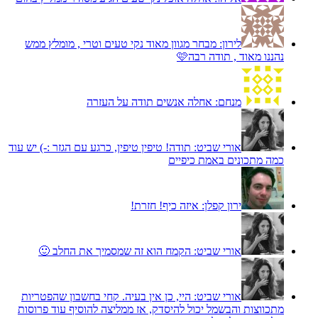
לירון:
מבחר מגוון מאוד נקי טעים וטרי , מומלץ ממש
נהננו מאוד , תודה רבה🩷
מנחם:
אחלה אנשים תודה על העזרה
אורי שביט:
תודה! טיפין טיפין, כרגע עם הגזר :-) יש עוד
כמה מתכונים באמת כיפיים
ירון קפלן:
איזה כיף! חזרת!
אורי שביט:
הקמח הוא זה שמסמיך את החלב 🙂
אורי שביט:
היי, כן אין בעיה. קחי בחשבון שהפטריות
מתכווצות והבשמל יכול להיסדק, אז ממליצה להוסיף עוד פרוסות