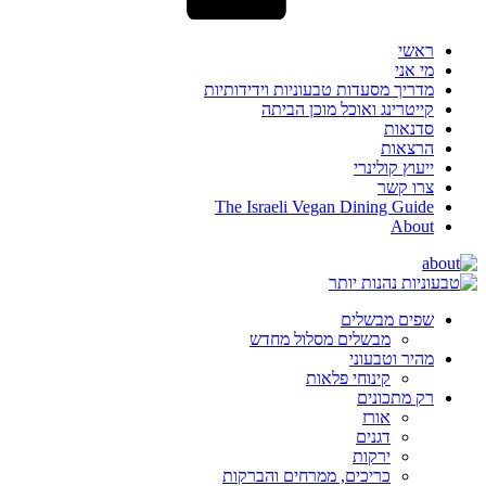
ראשי
מי אני
מדריך מסעדות טבעוניות וידידותיות
קייטרינג ואוכל מוכן הביתה
סדנאות
הרצאות
ייעוץ קולינרי
צרו קשר
The Israeli Vegan Dining Guide
About
שפים מבשלים
מבשלים מסלול מחדש
מהיר וטבעוני
קינוחי פלאות
רק מתכונים
אורז
דגנים
ירקות
כריכים, ממרחים והברקות