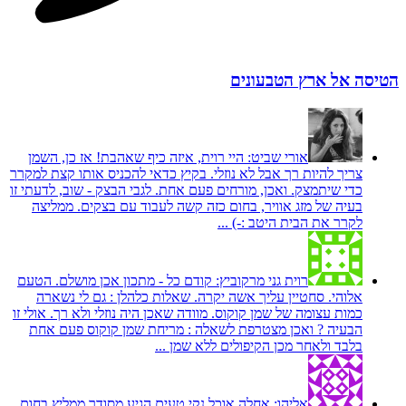
הטיסה אל ארץ הטבעונים
אורי שביט:
היי רוית, איזה כיף שאהבת! אז כן, השמן
צריך להיות רך אבל לא נוזלי. בקיץ כדאי להכניס אותו קצת למקרר
כדי שיתמצק. ואכן, מורחים פעם אחת. לגבי הבצק - שוב, לדעתי זו
בעיה של מזג אוויר, בחום כזה קשה לעבוד עם בצקים. ממליצה
לקרר את הבית היטב :-) ...
רוית גני מרקוביץ:
קודם כל - מתכון אכן מושלם. הטעם
אלוהי. סחטיין עליך אשה יקרה. שאלות כלהלן : גם לי נשארה
כמות עצומה של שמן קוקוס. מוודה שאכן היה נוזלי ולא רך. אולי זו
הבעיה ? ואכן מצטרפת לשאלה : מריחת שמן קוקוס פעם אחת
בלבד ולאחר מכן הקיפולים ללא שמן ...
אליהו:
אחלה אוכל נקי טעים הגיע מסודר ממליץ בחום