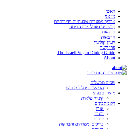
ראשי
מי אני
מדריך מסעדות טבעוניות וידידותיות
קייטרינג ואוכל מוכן הביתה
סדנאות
הרצאות
ייעוץ קולינרי
צרו קשר
The Israeli Vegan Dining Guide
About
שפים מבשלים
מבשלים מסלול מחדש
מהיר וטבעוני
קינוחי פלאות
רק מתכונים
אורז
דגנים
ירקות
כריכים, ממרחים והברקות