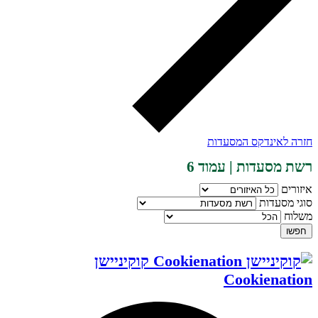
חזרה לאינדקס המסעדות
רשת מסעדות | עמוד 6
איזורים
סוגי מסעדות
משלוח
חפשו
קוקיניישן
Cookienation