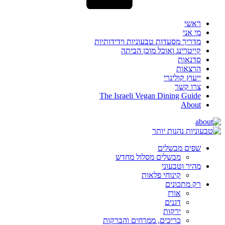
ראשי
מי אני
מדריך מסעדות טבעוניות וידידותיות
קייטרינג ואוכל מוכן הביתה
סדנאות
הרצאות
ייעוץ קולינרי
צרו קשר
The Israeli Vegan Dining Guide
About
שפים מבשלים
מבשלים מסלול מחדש
מהיר וטבעוני
קינוחי פלאות
רק מתכונים
אורז
דגנים
ירקות
כריכים, ממרחים והברקות