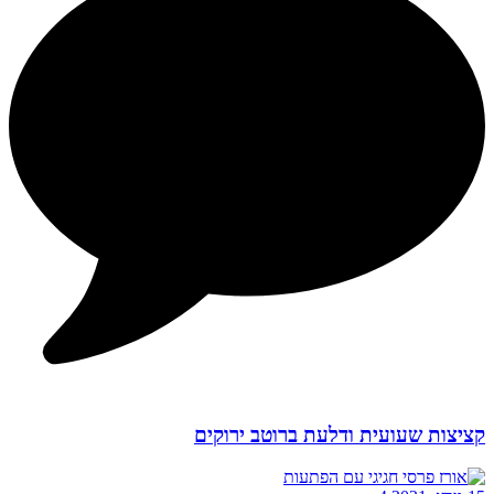
קציצות שעועית ודלעת ברוטב ירוקים