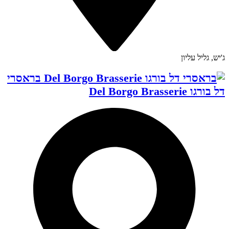
ג'יש, גליל עליון
בראסרי
דל בורגו Del Borgo Brasserie