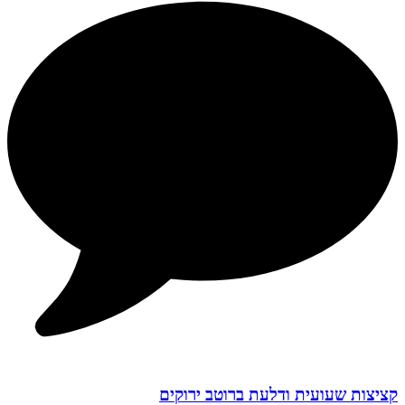
קציצות שעועית ודלעת ברוטב ירוקים