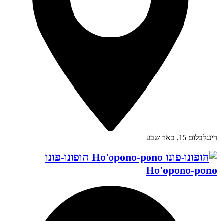
רינגלבלום 15, באר שבע
הופונו-פונו
Ho'opono-pono