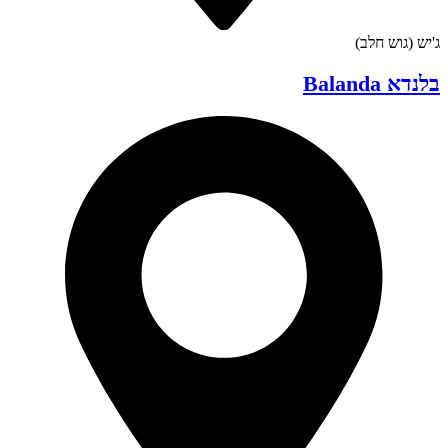
ג'יש (גוש חלב)
בלנדא Balanda