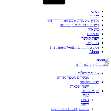
ראשי
מי אני
מדריך מסעדות טבעוניות וידידותיות
קייטרינג ואוכל מוכן הביתה
סדנאות
הרצאות
ייעוץ קולינרי
צרו קשר
The Israeli Vegan Dining Guide
About
שפים מבשלים
מבשלים מסלול מחדש
מהיר וטבעוני
קינוחי פלאות
רק מתכונים
אורז
דגנים
ירקות
כריכים, ממרחים והברקות