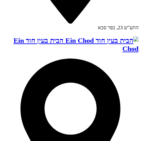
התע"ש 23, כפר סבא
הבית בעין חוד Ein
Chod