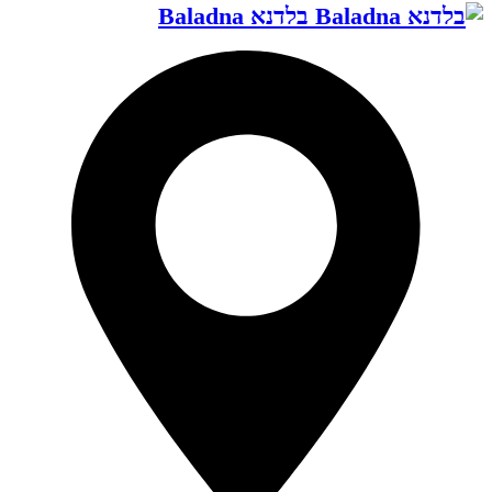
בלדנא Baladna