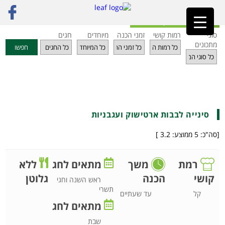
ראשי
»
מתכונים
»
ירקות
»
סינייה לבבות ארטישוק ועגבניות
חזרה לאינדקס מתכונים
סוגי
רמות קושי
זמני הכנה
מיוחדים
חגים
מתכונים
חפשו
סינייה לבבות ארטישוק ועגבניות
[סה"כ:
5
ממוצע:
3.2
]
רמת
משך
מתאים לחג
ללא
גלוטן
קושי
הכנה
ראש השנה וחגי
תשרי
קל
עד שעתיים
מתאים לחג
שבת