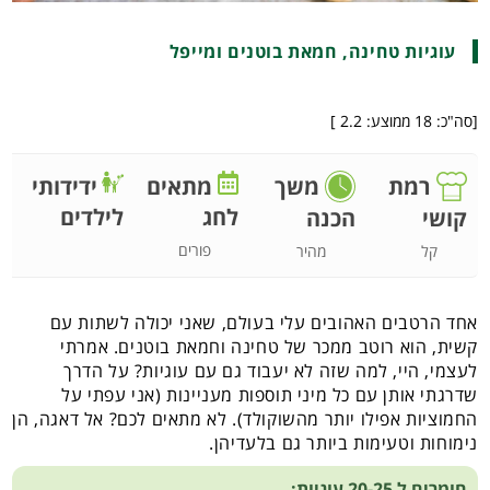
עוגיות טחינה, חמאת בוטנים ומייפל
[סה"כ:
18
ממוצע:
2.2
]
רמת
משך
מתאים
ידידותי
לחג
לילדים
קושי
הכנה
פורים
קל
מהיר
אחד הרטבים האהובים עלי בעולם, שאני יכולה לשתות עם
קשית, הוא רוטב ממכר של טחינה וחמאת בוטנים. אמרתי
לעצמי, היי, למה שזה לא יעבוד גם עם עוגיות? על הדרך
שדרגתי אותן עם כל מיני תוספות מעניינות (אני עפתי על
החמוציות אפילו יותר מהשוקולד). לא מתאים לכם? אל דאגה, הן
נימוחות וטעימות ביותר גם בלעדיהן.
חומרים ל 20-25 עוגיות: