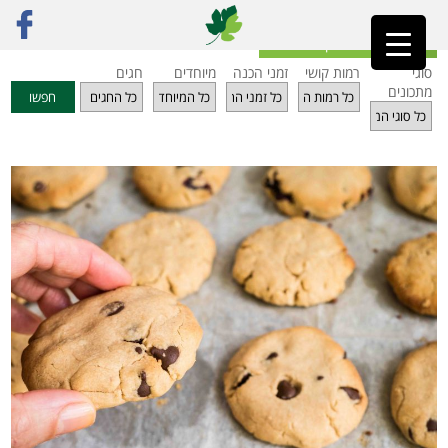
ראשי
»
מתכונים
»
מתוקים
»
עוגיות טחינה, חמאת בוטנים ומייפל
חזרה לאינדקס מתכונים
סוגי
רמות קושי
זמני הכנה
מיוחדים
חגים
מתכונים
חפשו