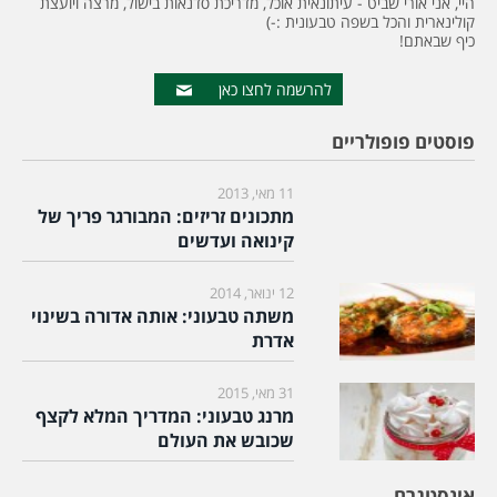
היי, אני אורי שביט - עיתונאית אוכל, מדריכת סדנאות בישול, מרצה ויועצת
קולינארית והכל בשפה טבעונית :-)
כיף שבאתם!
להרשמה לחצו כאן
פוסטים פופולריים
11 מאי, 2013
מתכונים זריזים: המבורגר פריך של
קינואה ועדשים
12 ינואר, 2014
משתה טבעוני: אותה אדורה בשינוי
אדרת
31 מאי, 2015
מרנג טבעוני: המדריך המלא לקצף
שכובש את העולם
אינסטגרם