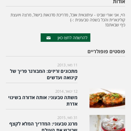
אודות
היי, אני אורי שביט - עיתונאית אוכל, מדריכת סדנאות בישול, מרצה ויועצת
קולינארית והכל בשפה טבעונית :-)
כיף שבאתם!
להרשמה לחצו כאן
פוסטים פופולריים
11 מאי, 2013
מתכונים זריזים: המבורגר פריך של
קינואה ועדשים
12 ינואר, 2014
משתה טבעוני: אותה אדורה בשינוי
אדרת
31 מאי, 2015
מרנג טבעוני: המדריך המלא לקצף
שכובש את העולם