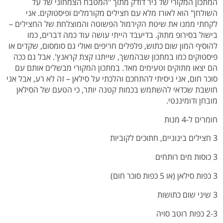
המתכון המקורי של ניר דודק מתוך "המטבח הצמחוני של על
השולחן" הוא לאורז מלא עם חצילים מקורמלים ופיסטוקים. אני
לקחתי ממנו את שיטת הקירמול הפשוטה והמוצלחת של החצילים –
בישול בסירופ מתוק. בדיעבד הייתי עושה עוד כמה דברים, כמו
להוסיף המון שום כתוש, פלפלים חריפים ואולי גם סומסום, שקדים או
פיסטוקים כמו במתכון שבהמשך, שייתנו קצת קראנץ'. אבל גם ככה
הם יצאו מתוקים וטעימים מאד. במתכון המקורי מבשלים אותם עם
סוכר חום, אני ניסיתי להתחכם והלכתי על סילאן – זה לא רע, אבל אני
חושבת שכדאי להשתמש בכמות קטנה יותר, כי הטעם של הסילאן
מובחן ודומיננטי.
חומרים ל-4 מנות
3 חצילים בינוניים, חתוכים לקוביות
3 כוסות מים רותחים
3 כפות סילאן (או 5 כפות סוכר חום)
3 שיני שום כתושות
2-3 כפות רוטב סויה