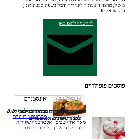
בישול, מרצה ויועצת קולינארית והכל בשפה טבעונית :-)
כיף שבאתם!
להרשמה לחצו כאן
פוסטים פופולריים
אינסטגרם
11 מאי, 2013
12 ינואר, 2014
31 מאי, 2015
זכויות יוצרים © 2026
מרנג טבעוני: המדריך המלא
משתה טבעוני: אותה אדורה
מתכונים זריזים: המבורגר פריך
מתכונים טבעוניים
,
בשינוי אדרת
של קינואה ועדשים
לקצף שכובש את העולם
מאת אורי שביט |
אסטרטגיה שיווקית
וקידום
: דודי שרון |
מדיניות פרטיות
|