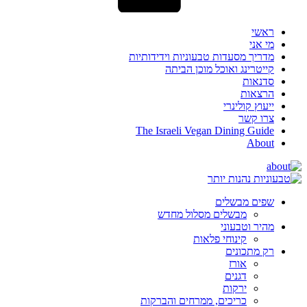
ראשי
מי אני
מדריך מסעדות טבעוניות וידידותיות
קייטרינג ואוכל מוכן הביתה
סדנאות
הרצאות
ייעוץ קולינרי
צרו קשר
The Israeli Vegan Dining Guide
About
שפים מבשלים
מבשלים מסלול מחדש
מהיר וטבעוני
קינוחי פלאות
רק מתכונים
אורז
דגנים
ירקות
כריכים, ממרחים והברקות