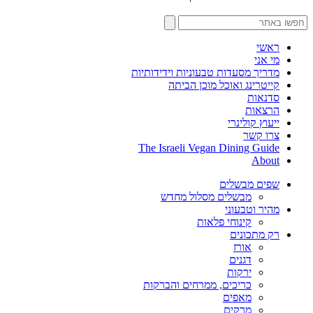
ראשי
מי אני
מדריך מסעדות טבעוניות וידידותיות
קייטרינג ואוכל מוכן הביתה
סדנאות
הרצאות
ייעוץ קולינרי
צרו קשר
The Israeli Vegan Dining Guide
About
שפים מבשלים
מבשלים מסלול מחדש
מהיר וטבעוני
קינוחי פלאות
רק מתכונים
אורז
דגנים
ירקות
כריכים, ממרחים והברקות
מאפים
מרקים