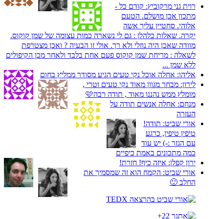
רוית גני מרקוביץ:
קודם כל -
מתכון אכן מושלם. הטעם
אלוהי. סחטיין עליך אשה
יקרה. שאלות כלהלן : גם לי נשארה כמות עצומה של שמן קוקוס.
מוודה שאכן היה נוזלי ולא רך. אולי זו הבעיה ? ואכן מצטרפת
לשאלה : מריחת שמן קוקוס פעם אחת בלבד ולאחר מכן הקיפולים
ללא שמן ...
אליהו:
אחלה אוכל נקי טעים הגיע מסודר ממליץ בחום
לירון:
מבחר מגוון מאוד נקי טעים וטרי ,
מומלץ ממש נהננו מאוד , תודה רבה🩷
מנחם:
אחלה אנשים תודה על
העזרה
אורי שביט:
תודה!
טיפין טיפין, כרגע
עם הגזר :-) יש עוד
כמה מתכונים באמת כיפיים
ירון קפלן:
איזה כיף! חזרת!
אורי שביט:
הקמח הוא זה שמסמיך את
החלב 🙂