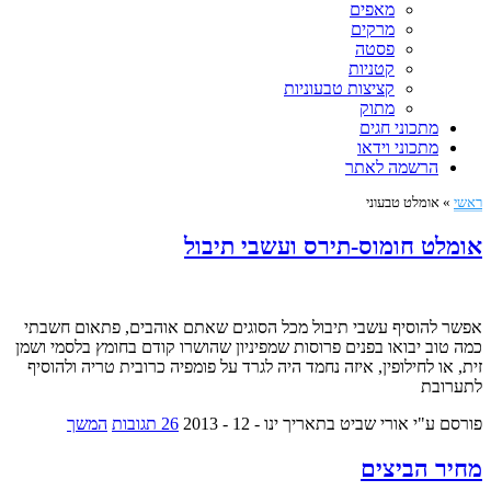
מאפים
מרקים
פסטה
קטניות
קציצות טבעוניות
מתוק
מתכוני חגים
מתכוני וידאו
הרשמה לאתר
ראשי
»
אומלט טבעוני
אומלט חומוס-תירס ועשבי תיבול
אפשר להוסיף עשבי תיבול מכל הסוגים שאתם אוהבים, פתאום חשבתי
כמה טוב יבואו בפנים פרוסות שמפיניון שהושרו קודם בחומץ בלסמי ושמן
זית, או לחילופין, איזה נחמד היה לגרד על פומפיה כרובית טריה ולהוסיף
לתערובת
פורסם ע"י אורי שביט
בתאריך ינו - 12 - 2013
26 תגובות
המשך
מחיר הביצים