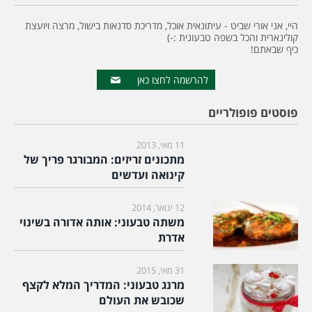
היי, אני אורי שביט - עיתונאית אוכל, מדריכת סדנאות בישול, מרצה ויועצת
קולינארית והכל בשפה טבעונית :-)
כיף שבאתם!
להרשמה לחצו כאן
פוסטים פופולריים
11 מאי, 2013
מתכונים זריזים: המבורגר פריך של
קינואה ועדשים
12 ינואר, 2014
משתה טבעוני: אותה אדורה בשינוי
אדרת
31 מאי, 2015
מרנג טבעוני: המדריך המלא לקצף
שכובש את העולם