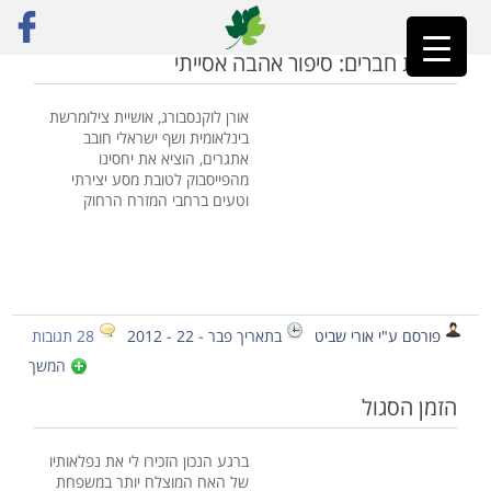
ראשי
»
אורי שביט
»
עמוד 81
ארוחת חברים: סיפור אהבה אסייתי
אורן לוקנסבורג, אושיית צילומרשת
בינלאומית ושף ישראלי חובב
אתגרים, הוציא את יחסינו
מהפייסבוק לטובת מסע יצירתי
וטעים ברחבי המזרח הרחוק
פורסם ע"י אורי שביט
בתאריך פבר - 22 - 2012
28 תגובות
המשך
הזמן הסגול
ברגע הנכון הזכירו לי את נפלאותיו
של האח המוצלח יותר במשפחת