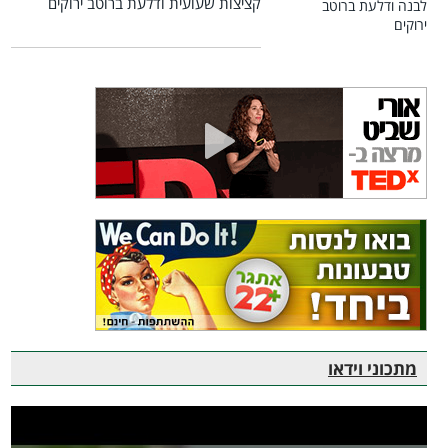
קציצות שעועית ודלעת ברוטב ירוקים
מתכוני וידאו