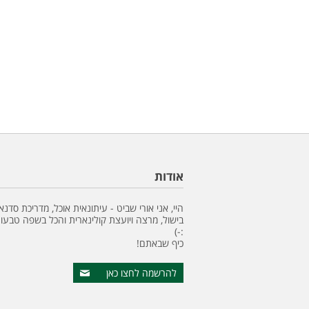
אודות
היי, אני אורי שביט - עיתונאית אוכל, מדריכת סדנא
בישול, מרצה ויועצת קולינארית והכל בשפה טבעונ
:-)
כיף שבאתם!
להרשמה לחצו כאן