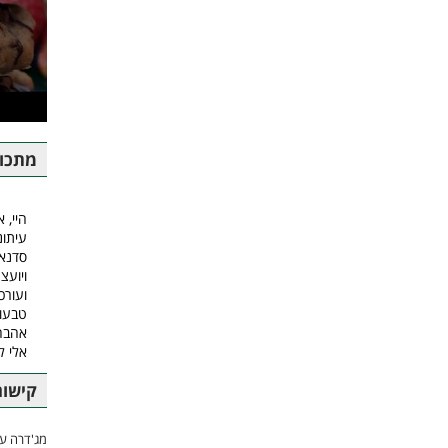
מתכונ
היי, א
עיתונ
סדנאו
ויועצ
ועורכ
טבעונ
אהבה.
אלי 
קישור
מג'דרה עם