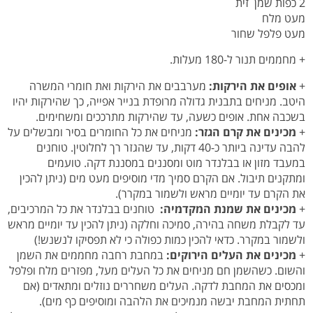
2 כפות שמן זית
מעט מלח
מעט פלפל שחור
+ מחממים תנור ל-180 מעלות.
+
אופים את הירקות:
מערבבים את הירקות ואת חומרי המשרה
היטב. מניחים בתבנית גדולה מרופדת בנייר אפייה, כך שהירקות יהיו
בשכבה אחת. אופים כשעה, עד שהירקות מתרככים ומשחימים.
+
מכינים את קרם הגזר:
מניחים את כל החומרים בסיר ומבשלים על
להבה עדינה ביותר כ-40 דקות, עד שהגזר רך לחלוטין. טוחנים
במעבד מזון או בבלנדר מוט ומסננים במסננת דקה. טועמים
ומתקנים תיבול. אם הקרם סמיך מדי מוסיפים מעט מים (ניתן להכין
את הקרם עד יומיים מראש ולשמור במקרר).
+
מכינים את שמנת המקדמיה:
טוחנים בבלנדר את כל המרכיבים,
עד לקבלת משחה בהירה, סמיכה וחלקה (ניתן להכין עד יומיים מראש
ולשמור במקרר. כדאי להכין כמות כפולה כי לא תפסיקו לנשנש!)
+
מכינים את העלים הירוקים:
במחבת רחבה מחממים את השמן
והשום. כשהשמן חם מניחים את כל העלים מעל, מפזרים מלח ופלפל
ומכסים את המחבת לדקה. העלים משחררים נוזלים ומתאדים (אם
תחתית המחבת יבשה מנמיכים את הלהבה ומוסיפים כף מים).