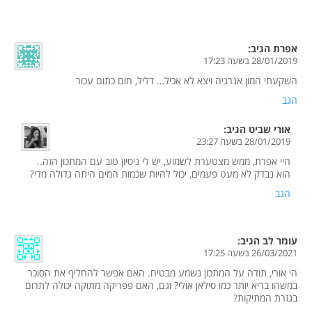
אפרת
הגיב:
28/01/2019 בשעה 17:23
השקעתי המון אנרגיה ויצא לא אכיל… דליל, חום כתום עכור
הגב
אורי שביט
הגיב:
28/01/2019 בשעה 23:27
היי אפרת, ממש מצטערת לשמוע, יש לי ניסיון טוב עם המתכון הזה..
הוא נבדק לא מעט פעמים, יכול להיות שכמות המים היתה גדולה מדי?
הגב
עומר לב
הגיב:
26/03/2021 בשעה 17:25
הי אורי, תודה על המתכון נשמע מבטיח. האם אפשר להחליף את הסוכר
במשהו בריא יותר כמו סילאן אולי? וגם, האם פפריקה מתוקה יכולה לתרום
בגזרת המתיקות?