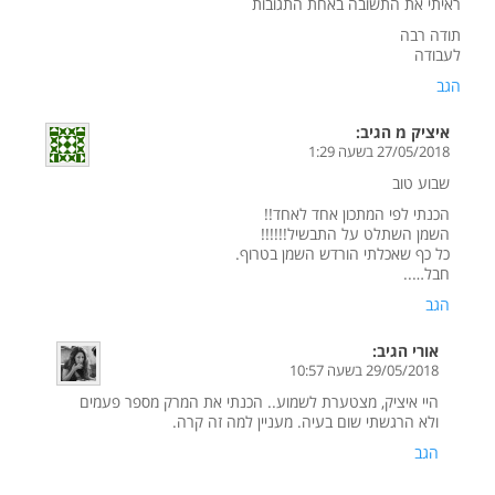
ראיתי את התשובה באחת התגובות
תודה רבה
לעבודה
הגב
איציק מ
הגיב:
27/05/2018 בשעה 1:29
שבוע טוב
הכנתי לפי המתכון אחד לאחד!!
השמן השתלט על התבשיל!!!!!!
כל כף שאכלתי הורדש השמן בטרוף.
חבל…..
הגב
אורי
הגיב:
29/05/2018 בשעה 10:57
היי איציק, מצטערת לשמוע.. הכנתי את המרק מספר פעמים
ולא הרגשתי שום בעיה. מעניין למה זה קרה.
הגב