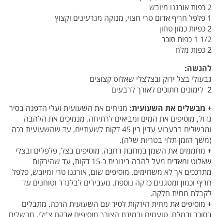
2 כפות אורגנו מיובש
1 פלפל חריף אדום טרי חצוי, מנוקה מגרעינים וקצוץ
2 כפיות כמון טחון
1/2 1 כפות סוכר
2 כפות מלח
להגשה:
גבעולי בצל ירוק ובצלצלי שאלוט קצוצים
2 לימונים חתוכים לאורך לרבעים
+
מבשלים את השעועית:
מניחים את השעועית ועלי הדפנה בסיר
גדול, מוסיפים את המים ומביאים לרתיחה. מנמיכים את הלהבה
ומבשלים בבעבוע עדין בין 45 דקות לשעתיים, עד שהשעועית רכה
(משך הזמן תלוי בטריות שלה).
+ מחממים את השמן במחבת רחבה. מוסיפים בצל, פלפלים ובצלי
שאלוט ומאדים מעל להבה בינונית כ-15 דקות, עד שהירקות
מתרככים אך לא משחימים. מוסיפים שום, אורגנו טרי ומיובש, פלפל
חריף וכמון ומטגנים כדקה נוספת. מעבירים לבלנדר וטוחנים עד
לקבלת מחית חלקה.
+ מוסיפים את מחית הירקות לסיר עם השעועית הרכה. מתבלים
בסוכר ובמלח, טועמים ובמידת הצורך מוסיפים אבקת צ'ילי. מבשלים