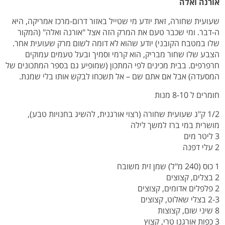
אורנה ואלה
שעועית שחורה, זאת יודע מי שטייל באזור דרום-מרכז אמריקה, היא
ה-דבר. ומי שכבר טעם את המרק הזה אצל "אורנה ואלה" (המקור
שלו במטבח הקובני) יודע שהוא לא דומה לשום מרק שעועית אחר.
הצבע שלו שחור מבריק, הוא קרמי וסמיך ובעל טעמים עמוקים
חרפרפים. בבית מכינים לפי המתכון (שמופיע גם בספר המתכונים של
המסעדה) אבל אם אתם שם – אל תשכחו לבקש אותו בלי שמנת.
חומרים ל 8-10 מנות
1/2 ק"ג שעועית שחורה (רצוי אורגנית, להשיג בחנויות טבע),
מושרית במי ברז למשך לילה
3 ליטר מים
2 עלי דפנה
1 כוס (240 מ"ל) שמן זית משובח
2 בצלים, קצוצים
2 פלפלים אדומים, קצוצים
2-3 בצלי שאלוט, קצוצים
8 שיני שום, קצוצות
3 כפות אורגנו טרי, קצוץ