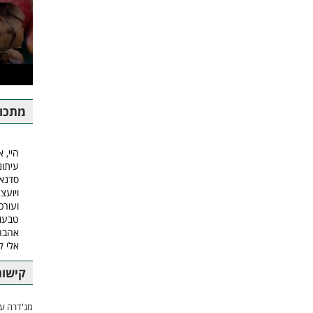
מתכונ
היי, א
עיתונ
סדנאו
ויועצ
ועורכ
טבעונ
אהבה.
אלי 
קישור
מג'דרה עם