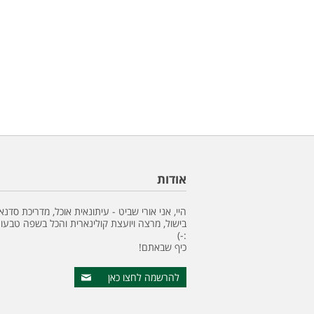
אודות
היי, אני אורי שביט - עיתונאית אוכל, מדריכת סדנא
בישול, מרצה ויועצת קולינארית והכל בשפה טבעונ
:-)
כיף שבאתם!
להרשמה לחצו כאן