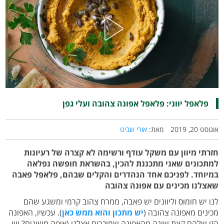
פלאפל יווני: פלאפל אפונה צהובה ועלי גפן
אוגוסט 20, 2019
מאת:
אורי שביט
חזרתי מיוון עם משקל עודף ורשימה לא קצרה של רעיונות
למתכונים שאני מתכננת להכין, בהשראת חופשה נפלאה
במיוחד. לפניכם אחד הנהדרים והקלים שבהם, פלאפל פאבה
שאצלנו מכינים עם אפונה צהובה
לנו יש חומוס וליוונים יש פאבה, ממרח צהוב קרמי ומשגע שהם
מכינים מאפונה צהובה (
יש מתכון והוא ממש כאן
). עכשיו, האפונה
הזו שלהם קצת שונה מהאפונה שמוכרים אצלנו (איפה משיגים? יש