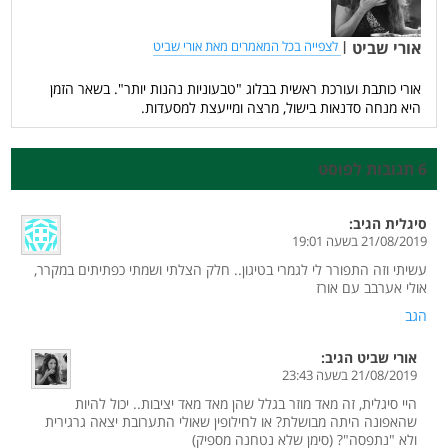
אורי שביט
|
לצפייה בכל המאמרים מאת אורי שביט
אורי כותבת ועורכת ראשית בבלוג "טבעוניות נהנות יותר". בשאר הזמן
היא מנחה סדנאות בישול, מרצה ומייעצת למסעדות.
6 תגובות לפוסט
סיגלית
הגיב:
21/08/2019 בשעה 19:01
עשיתי וזה התפורר לי לגמרי בטיגון.. חלק הצלתי ושמתי כפתיתים במקרר,
אולי אערבב עם אורז
הגב
אורי שביט
הגיב:
21/08/2019 בשעה 23:43
היי סיגלית, זה מאד מוזר בגלל שהן מאד מאד יציבות.. יכול להיות
שהאפונה היתה מבושלת? או לחילופין שאולי התערובת יצאה גרגירית
ולא "נתפסה"? (סימן שלא נטחנה מספיק)