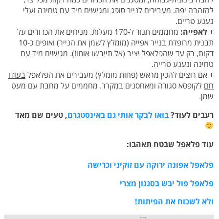
להזהבה יפה. מעבירים לנייר סופג ומגישים מיד עם טחינה ועלי
נענע טריים.
+
לאפייה:
מחממים תנור ל-170 מעלות. מניחים את הכדורים על
תבנית מרופדת בנייר אפייה (מומלץ לשמן את הנייר) ואופים כ-10
דקות, רק עד שהפלאפל יציב (אל תייבשו אותו!). מגישים מיד עם
טחינה ונענע טרייה.
+ אם רוצים להכין מראש (פחות מומלץ) מעבירים את הפלאפל
בעודו
חם
לקופסא סגורה ומאחסנים במקרר. מחממים על מחבת עם מעט
שמן.
רעבים לעוד?
בואו לבקר אותי גם באינסטגרם
, טעים שם מאד
עוד פלאפל שבטח תאהבו:
פלאפל אפונה ירוקה עם זוקיני וכרישה
פלאפל פול יבש בסגנון מצרי
ולא לשכוח את הפיתות!