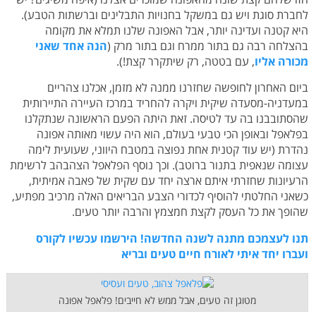
לחברת סוגת ויש גם במשקל בחנויות התבלינים וברשתות הטבע).
היא קטנה ועדינה יותר, אבל האפונה שלנו תמלא את מקומה
בהצלחה רבה גם בתור ממרח וגם בתור מרק (
הנה אחד שאני
מכורה אליו
, עם בטטה, רק שיתקרר קצת!).
ביום האחרון לחופשה שחזרנו ממנה לא מזמן, אכלנו צהריים
במעדניה-מסעדה שיקית ויקרה להחריד במרכז העיירה התיירותית
שהסתובבנו בה עד לטיסה. זאת היתה הפעם הראשונה שנתקלנו
בפלאפל ובאופן הכי טבעי בעולם, הוא היה עשוי מאותה אפונה
נהדרת (יש עוד קטנית אחת נפוצה במטבח היווני, שעועית לימה
עצומה שנאפית בתנור ברוטב). וכך נוסף הפלאפל הצהבהב לרשימת
הרעיונות שחזרתי איתם ארצה יחד עם שקית של פאבה אמיתית,
כשאני החלטתי להוסיף לכדורי הצבע הבריאים האלה מרכיב מפתיע,
שהופך את כל העסק לקצת חמצמץ והרבה יותר טעים.
תנו לעצמכם מתנה לשנה החדשה! הירשמו עכשיו לקורס
ועברו יחד איתי לאורח חיים טעים ובריא
מטוגן זה טעים, אבל ממש לא חייבים! פלאפל אפונה