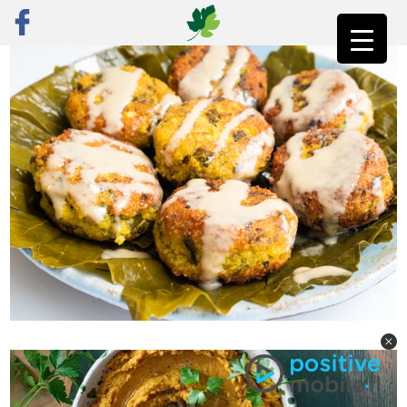
ראשי
»
פוסט נבחר
»
פלאפל יווני: פלאפל אפונה צהובה ועלי גפן