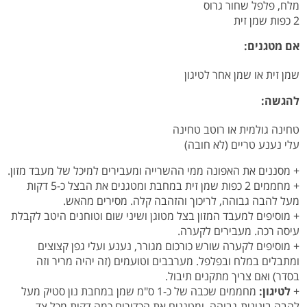
מלח, פלפל שחור גרוס
2 כפות שמן זית
אם מטגנים:
שמן זית או שמן אחר לטיגון
להגשה:
טחינה גולמית או רוטב טחינה
עלי נענע טריים (לא חובה)
+ מסננים את האפונה ממי ההשרייה ומעבירים למיכל של מעבד מזון.
+ מחממים 2 כפות שמן זית במחבת ומטגנים את הבצל כ-5 דקות
מעל להבה גבוהה, לריכוך והזהבה קלה. מסירים מהאש.
+ מוסיפים למעבד המזון בצל מטוגן ושיני שום וטוחנים היטב לקבלת
עיסה רכה. מעבירים לקערה.
+ מוסיפים לקערה שורש כורכום מגורר, נענע ועלי גפן קצוצים
ומתבלים במלח ובפלפל. מערבבים וטועמים (זה יהיה מריר וזה
בסדר) ואם צריך מתקנים תיבול.
+
לטיגון:
מחממים שכבה של כ-1 ס"מ שמן במחבת נון סטיק מעל
להבה בינונית-גבוהה, ומטגנים את הכדורים כמה דקות מכל צד,