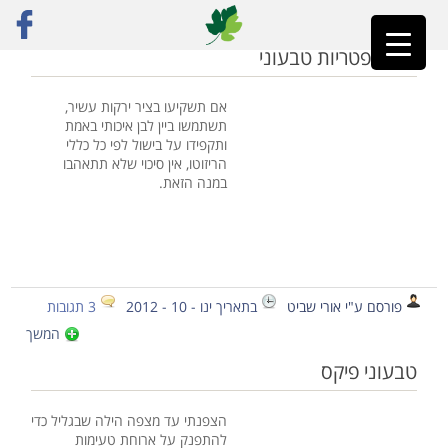
ראשי
»
בועז מבשל
ריזוטו פטריות טבעוני
אם תשקיעו בציר ירקות עשיר,
תשתמשו ביין לבן איכותי באמת
ותקפידו על בישול לפי כל כללי
הריזוטו, אין סיכוי שלא תתאהבו
במנה הזאת.
פורסם ע"י אורי שביט
בתאריך ינו - 10 - 2012
3 תגובות
המשך
טבעוני פיקס
הצפנתי עד מצפה הילה שבגליל כדי
להתפנק על ארוחת טעימות