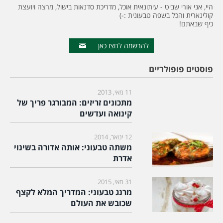
היי, אני אורי שביט - עיתונאית אוכל, מדריכת סדנאות בישול, מרצה ויועצת
קולינארית והכל בשפה טבעונית :-)
כיף שבאתם!
להרשמה לחצו כאן
פוסטים פופולריים
11 מאי, 2013
מתכונים זריזים: המבורגר פריך של
קינואה ועדשים
12 ינואר, 2014
משתה טבעוני: אותה אדורה בשינוי
אדרת
31 מאי, 2015
מרנג טבעוני: המדריך המלא לקצף
שכובש את העולם