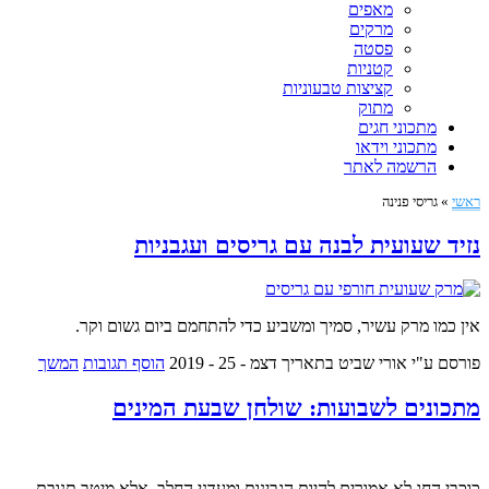
מאפים
מרקים
פסטה
קטניות
קציצות טבעוניות
מתוק
מתכוני חגים
מתכוני וידאו
הרשמה לאתר
ראשי
»
גריסי פנינה
נזיד שעועית לבנה עם גריסים ועגבניות
אין כמו מרק עשיר, סמיך ומשביע כדי להתחמם ביום גשום וקר.
פורסם ע"י אורי שביט
בתאריך דצמ - 25 - 2019
הוסף תגובות
המשך
מתכונים לשבועות: שולחן שבעת המינים
כוכבי החג לא אמורים להיות הגבינות ומעדני החלב, אלא מיטב תנובת