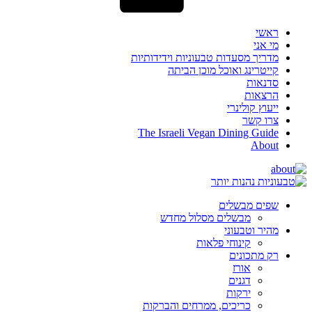
ראשי
מי אני
מדריך מסעדות טבעוניות וידידותיות
קייטרינג ואוכל מוכן הביתה
סדנאות
הרצאות
ייעוץ קולינרי
צרו קשר
The Israeli Vegan Dining Guide
About
שפים מבשלים
מבשלים מסלול מחדש
מהיר וטבעוני
קינוחי פלאות
רק מתכונים
אורז
דגנים
ירקות
כריכים, ממרחים והברקות