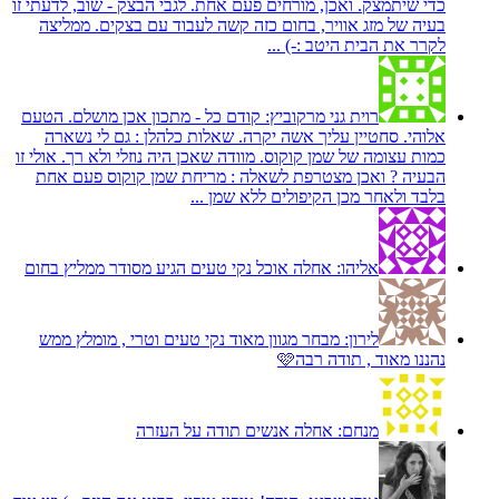
כדי שיתמצק. ואכן, מורחים פעם אחת. לגבי הבצק - שוב, לדעתי זו
בעיה של מזג אוויר, בחום כזה קשה לעבוד עם בצקים. ממליצה
לקרר את הבית היטב :-) ...
רוית גני מרקוביץ:
קודם כל - מתכון אכן מושלם. הטעם
אלוהי. סחטיין עליך אשה יקרה. שאלות כלהלן : גם לי נשארה
כמות עצומה של שמן קוקוס. מוודה שאכן היה נוזלי ולא רך. אולי זו
הבעיה ? ואכן מצטרפת לשאלה : מריחת שמן קוקוס פעם אחת
בלבד ולאחר מכן הקיפולים ללא שמן ...
אליהו:
אחלה אוכל נקי טעים הגיע מסודר ממליץ בחום
לירון:
מבחר מגוון מאוד נקי טעים וטרי , מומלץ ממש
נהננו מאוד , תודה רבה🩷
מנחם:
אחלה אנשים תודה על העזרה