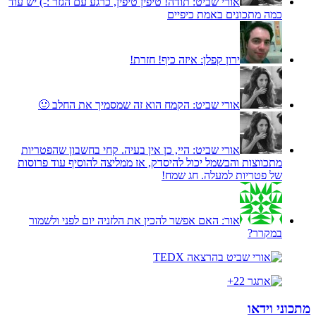
אורי שביט:
תודה! טיפין טיפין, כרגע עם הגזר :-) יש עוד
כמה מתכונים באמת כיפיים
ירון קפלן:
איזה כיף! חזרת!
אורי שביט:
הקמח הוא זה שמסמיך את החלב 🙂
אורי שביט:
היי, כן אין בעיה. קחי בחשבון שהפטריות
מתכווצות והבשמל יכול להיסדק, אז ממליצה להוסיף עוד פרוסות
של פטריות למעלה. חג שמח!
אור:
האם אפשר להכין את הלזניה יום לפני ולשמור
במקרר?
מתכוני וידאו