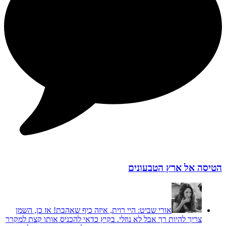
הטיסה אל ארץ הטבעונים
אורי שביט:
היי רוית, איזה כיף שאהבת! אז כן, השמן
צריך להיות רך אבל לא נוזלי. בקיץ כדאי להכניס אותו קצת למקרר