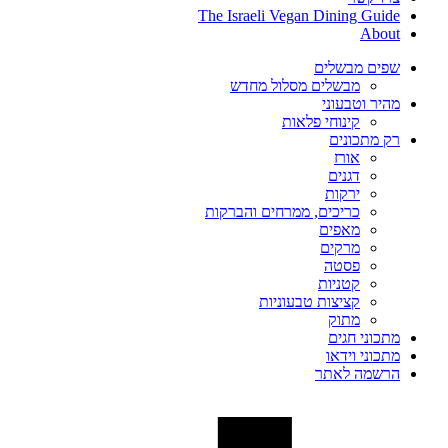
The Israeli Vegan Dining Guide
About
שפים מבשלים
מבשלים מסלול מחדש
מהיר וטבעוני
קינוחי פלאות
רק מתכונים
אורז
דגנים
ירקות
כריכים, ממרחים והברקות
מאפים
מרקים
פסטה
קטניות
קציצות טבעוניות
מתוק
מתכוני חגים
מתכוני וידאו
הרשמה לאתר