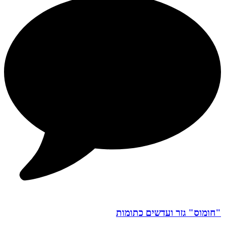
"חומוס" גזר ועדשים כתומות