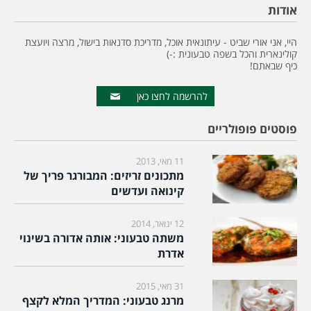
אודות
היי, אני אורי שביט - עיתונאית אוכל, מדריכת סדנאות בישול, מרצה ויועצת
קולינארית והכל בשפה טבעונית :-)
כיף שבאתם!
להרשמה לחצו כאן
פוסטים פופולריים
11 מאי, 2013
מתכונים זריזים: המבורגר פריך של
קינואה ועדשים
12 ינואר, 2014
משתה טבעוני: אותה אדורה בשינוי
אדרת
31 מאי, 2015
מרנג טבעוני: המדריך המלא לקצף