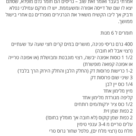
אמרתי בעבר ואומר זאת שוב – גריסים הם חומר גלם מופלא, שסתם
יצא לו שם של דייסה אפורה ומשעממת. יש לו מרקם עמילני נפלא
ודביק אך ליבו הקשיח משאיר את הגרגירים מופרדים גם אחרי בישול
ממושך.
חומרים ל 6 מנות
400 גרם גריסי פנינה, מושרים במים קרים חצי שעה עד שעתיים
(רצוי אבל לא חובה)
1/2 1 כוסות אפונה יבשה, רצוי מונבטת ומבושלת (או אפונה טרייה
או אפונה קפואה מופשרת)
1-2 כרישות פרוסות דק (החלק הלבן והחלק הירוק הרך בלבד)
3 שיני שום פרוסות דק
1/4 כוס יין לבן
מיץ מלימון אחד
קליפה מגורדת מלימון אחד
1/2 כוס ציר ירקות/מים רותחים
2 כפות שמן זית
2 כפות שמן קוקוס (לא חובה אך מומלץ בחום!)
עלים טריים מ 3-4 ענפי טימין
מלח גס (רצוי מלח ים), פלפל שחור גרוס טרי