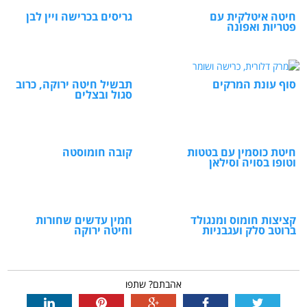
חיטה איטלקית עם
גריסים בכרישה ויין לבן
פטריות ואפונה
סוף עונת המרקים
תבשיל חיטה ירוקה, כרוב
סגול ובצלים
חיטת כוסמין עם בטטות
קובה חומוסטה
וטופו בסויה וסילאן
קציצות חומוס ומנגולד
חמין עדשים שחורות
ברוטב סלק ועגבניות
וחיטה ירוקה
אהבתם? שתפו