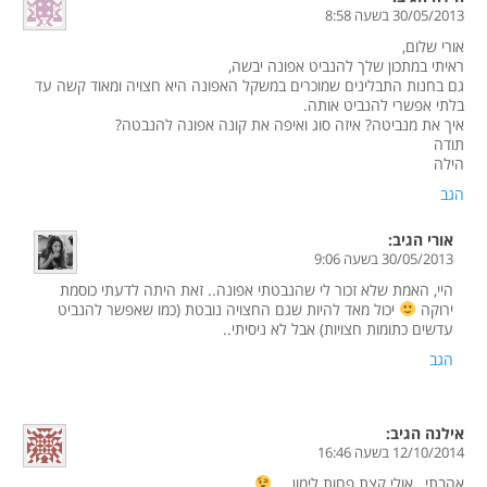
30/05/2013 בשעה 8:58
אורי שלום,
ראיתי במתכון שלך להנביט אפונה יבשה,
גם בחנות התבלינים שמוכרים במשקל האפונה היא חצויה ומאוד קשה עד
בלתי אפשרי להנביט אותה.
איך את מנביטה? איזה סוג ואיפה את קונה אפונה להנבטה?
תודה
הילה
הגב
אורי
הגיב:
30/05/2013 בשעה 9:06
היי, האמת שלא זכור לי שהנבטתי אפונה.. זאת היתה לדעתי כוסמת
ירוקה
יכול מאד להיות שגם החצויה נובטת (כמו שאפשר להנביט
עדשים כתומות חצויות) אבל לא ניסיתי..
הגב
אילנה
הגיב:
12/10/2014 בשעה 16:46
אהבתי , אולי קצת פחות לימון …