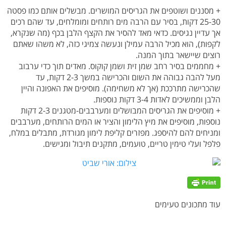
+ מסננים ושוטפים את הגריסים המושרים. מבשלים אותם כמו פסטה
25-30 דקות, בסיר עם הרבה מים רותחים ומומלחים, עד שהם רכים
אך עדיין נגיסים. כדאי מאד להסיר את הקצף הלבן בכף (מה שנקרא,
לקפות), הוא מכיל הרבה עמילן ונעשה צמיגי כזה, לא משהו שאתם
רוצים שיישאר בתוך המנה.
+ מחממים בסיר רחב שמן זית ושמן קוקוס. מאדים תוך כדי ערבוב
מעל להבה גבוהה את השום והכרישה במשך 2-3 דקות, עד
שהכרישה מתרככת (אך לא משחימה). מוסיפים את האפונה והיין
הלבן וממשיכים לאדות 3-4 דקות נוספות.
+ מוסיפים את הגריסים המבושלים ומערבבים-מטגנים 2-3 דקות
נוספות, מוסיפים את מיץ הלימון והציר או המים הרותחים, מערבבים
ומניחים להם להיספג. מפזרים קליפת לימון מגורדת, מתבלים במלח,
פלפל ועלי טימין טריים, טועמים, מתקנים תיבול ומגישים.
עוד מתכונים טעימים