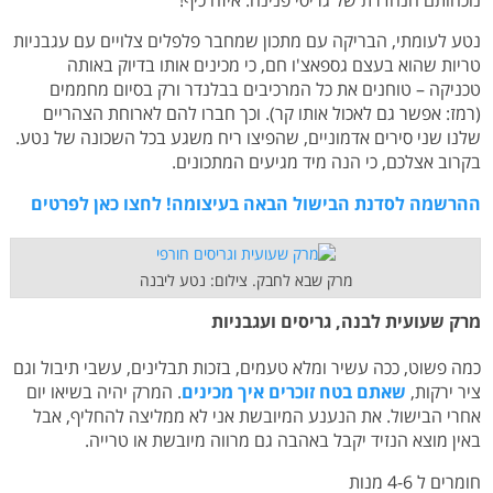
נטע לעומתי, הבריקה עם מתכון שמחבר פלפלים צלויים עם עגבניות
טריות שהוא בעצם גספאצ'ו חם, כי מכינים אותו בדיוק באותה
טכניקה – טוחנים את כל המרכיבים בבלנדר ורק בסיום מחממים
(רמז: אפשר גם לאכול אותו קר). וכך חברו להם לארוחת הצהריים
שלנו שני סירים אדמוניים, שהפיצו ריח משגע בכל השכונה של נטע.
בקרוב אצלכם, כי הנה מיד מגיעים המתכונים.
ההרשמה לסדנת הבישול הבאה בעיצומה! לחצו כאן לפרטים
מרק שבא לחבק. צילום: נטע ליבנה
מרק שעועית לבנה, גריסים ועגבניות
כמה פשוט, ככה עשיר ומלא טעמים, בזכות תבלינים, עשבי תיבול וגם
ציר ירקות,
שאתם בטח זוכרים איך מכינים
. המרק יהיה בשיאו יום
אחרי הבישול. את הנענע המיובשת אני לא ממליצה להחליף, אבל
באין מוצא הנזיד יקבל באהבה גם מרווה מיובשת או טרייה.
חומרים ל 4-6 מנות