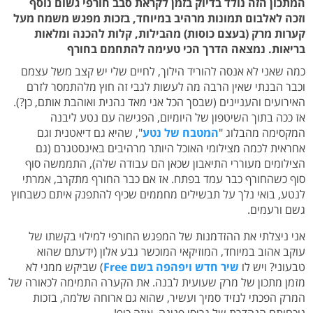
המתכון הזה נולד בדיוק בזמן לקראת סבב חורפי גשום נוסף
וזכה לאלבום תמונות מרהיב במיוחד, בזכות מפגש משמח מעל
קערות מרק (בעצם כוסות) מהבילות, קלות להכנה ומלאות
בריאות. נמצאה הדרך הכי טעימה להתחמם בחורף
כמה שאני לא אנסה להוריד הילוך, לחיים שלי יש קצב משל עצמם
וכבר הבנתי שאין הרבה מה לעשות לגבי זה חוץ מלהתמסר לזרם
האירועים והעניינים (שבסך הכל אני מאד נהנית ואוהבת אותם, כן?).
אז ככה בתוך השיטפון של היומיום, הפגישה עם נטע ליבנה
המקסימה מהבלוג "
המטבח של נטע
", שהיא גם דיאטנית וגם
אחראית לכמה מצילומי האוכל היותר מרהיבים באינסטגרם (גם
הצילומים מעוררי התיאבון שכאן הם עבודה שלה), התממשה סוף
סוף כשהחורף כבר עמד בפתח. אז אם כבר החורף מתקרב, אמרתי
לנטע, בואי נלך על תבשילים מחממים שכיף להתפנק איתם כשבחוץ
גשם ורעמים.
אני ניצלתי את ההזדמנות של המפגש החורפי למילוי בקשתו של
עוקב אהוב במיוחד, המוזיקאי המוכשר גבע אלון (ידעתם שהוא
טבעוני? ויש לו
שיר חדש ויפהפה בשם Free
) שביקש ממני לא
מזמן מתכון של מרק שעועית לבנה. את הקערה התמימה לכאורה של
המרק הפכתי לנזיד סמיך ועשיר, שהוא גם ארוחה שלמה, בזכות
נוכחותם הנהדרת של גריסי פנינה. איזה כיף!