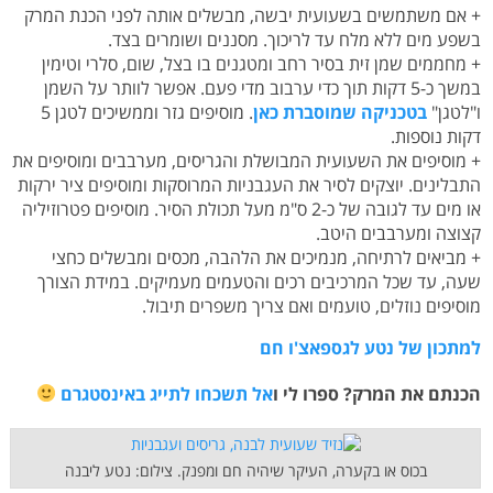
+ אם משתמשים בשעועית יבשה, מבשלים אותה לפני הכנת המרק
בשפע מים ללא מלח עד לריכוך. מסננים ושומרים בצד.
+ מחממים שמן זית בסיר רחב ומטגנים בו בצל, שום, סלרי וטימין
במשך כ-5 דקות תוך כדי ערבוב מדי פעם. אפשר לוותר על השמן
ו"לטגן"
בטכניקה שמוסברת כאן
. מוסיפים גזר וממשיכים לטגן 5
דקות נוספות.
+ מוסיפים את השעועית המבושלת והגריסים, מערבבים ומוסיפים את
התבלינים. יוצקים לסיר את העגבניות המרוסקות ומוסיפים ציר ירקות
או מים עד לגובה של כ-2 ס"מ מעל תכולת הסיר. מוסיפים פטרוזיליה
קצוצה ומערבבים היטב.
+ מביאים לרתיחה, מנמיכים את הלהבה, מכסים ומבשלים כחצי
שעה, עד שכל המרכיבים רכים והטעמים מעמיקים. במידת הצורך
מוסיפים נוזלים, טועמים ואם צריך משפרים תיבול.
למתכון של נטע לגספאצ'ו חם
הכנתם את המרק? ספרו לי ו
אל תשכחו לתייג באינסטגרם
בכוס או בקערה, העיקר שיהיה חם ומפנק. צילום: נטע ליבנה