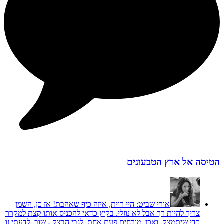
הטיסה אל ארץ הטבעונים
אורי שביט:
היי רוית, איזה כיף שאהבת! אז כן, השמן
צריך להיות רך אבל לא נוזלי. בקיץ כדאי להכניס אותו קצת למקרר
כדי שיתמצק. ואכן, מורחים פעם אחת. לגבי הבצק - שוב, לדעתי זו