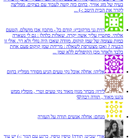
בעיה של מזג אוויר, בחום כזה קשה לעבוד עם בצקים. ממליצה
לקרר את הבית היטב :-) ...
רוית גני מרקוביץ:
קודם כל - מתכון אכן מושלם. הטעם
אלוהי. סחטיין עליך אשה יקרה. שאלות כלהלן : גם לי נשארה
כמות עצומה של שמן קוקוס. מוודה שאכן היה נוזלי ולא רך. אולי זו
הבעיה ? ואכן מצטרפת לשאלה : מריחת שמן קוקוס פעם אחת
בלבד ולאחר מכן הקיפולים ללא שמן ...
אליהו:
אחלה אוכל נקי טעים הגיע מסודר ממליץ בחום
לירון:
מבחר מגוון מאוד נקי טעים וטרי , מומלץ ממש
נהננו מאוד , תודה רבה🩷
מנחם:
אחלה אנשים תודה על העזרה
אורי שביט:
תודה! טיפין טיפין, כרגע עם הגזר :-) יש עוד