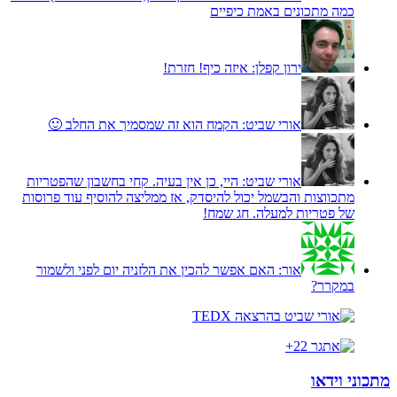
כמה מתכונים באמת כיפיים
ירון קפלן:
איזה כיף! חזרת!
אורי שביט:
הקמח הוא זה שמסמיך את החלב 🙂
אורי שביט:
היי, כן אין בעיה. קחי בחשבון שהפטריות
מתכווצות והבשמל יכול להיסדק, אז ממליצה להוסיף עוד פרוסות
של פטריות למעלה. חג שמח!
אור:
האם אפשר להכין את הלזניה יום לפני ולשמור
במקרר?
מתכוני וידאו