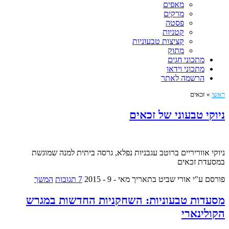
מאפים
מרקים
פסטה
קטניות
קציצות טבעוניות
מתוק
מתכוני חגים
מתכוני וידאו
הרשמה לאתר
ראשי
»
זכאים
ניוקי טבעוני של זכאים
ניוקי אווריריים ברוטב עגבניות נפלא, גרסה ביתית למנה שמוגשת
במסעדת זכאים
פורסם ע"י אורי שביט
בתאריך מאי - 9 - 2015
7 תגובות
המשך
מסעדות טבעוניות: השחקניות החדשות במגרש
הקולינארי