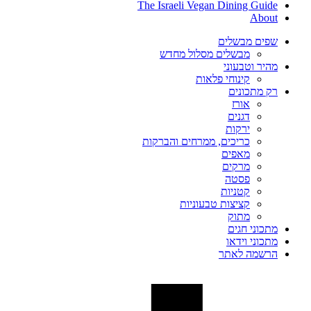
The Israeli Vegan Dining Guide
About
שפים מבשלים
מבשלים מסלול מחדש
מהיר וטבעוני
קינוחי פלאות
רק מתכונים
אורז
דגנים
ירקות
כריכים, ממרחים והברקות
מאפים
מרקים
פסטה
קטניות
קציצות טבעוניות
מתוק
מתכוני חגים
מתכוני וידאו
הרשמה לאתר