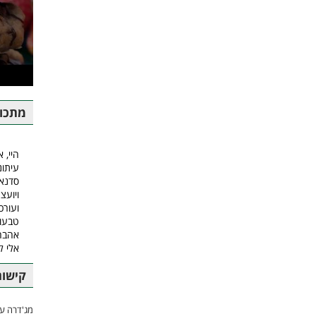
מתכונ
היי, א
עיתונ
סדנאו
ויועצ
ועורכ
טבעונ
אהבה.
אלי 
קישור
מג'דרה עם