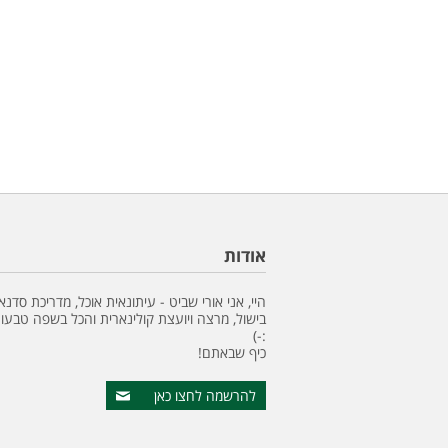
אודות
היי, אני אורי שביט - עיתונאית אוכל, מדריכת סדנא
בישול, מרצה ויועצת קולינארית והכל בשפה טבעונ
:-)
כיף שבאתם!
להרשמה לחצו כאן