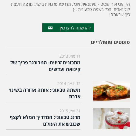
היי, אני אורי שביט - עיתונאית אוכל, מדריכת סדנאות בישול, מרצה ויועצת
קולינארית והכל בשפה טבעונית :-)
כיף שבאתם!
להרשמה לחצו כאן
פוסטים פופולריים
11 מאי, 2013
מתכונים זריזים: המבורגר פריך של
קינואה ועדשים
12 ינואר, 2014
משתה טבעוני: אותה אדורה בשינוי
אדרת
31 מאי, 2015
מרנג טבעוני: המדריך המלא לקצף
שכובש את העולם